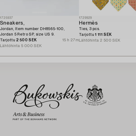
1725937
1729929
Sneakers,
Hermès
Jordan, Item number DH8565-100,
Ties, 3 pcs.
Jordan 5 Retro SP, size US 9.
Tarjottu
1 111 SEK
Tarjottu
2 500 SEK
15 h 27m
Lähtöhinta
2 500 SEK
Lähtöhinta
5 000 SEK