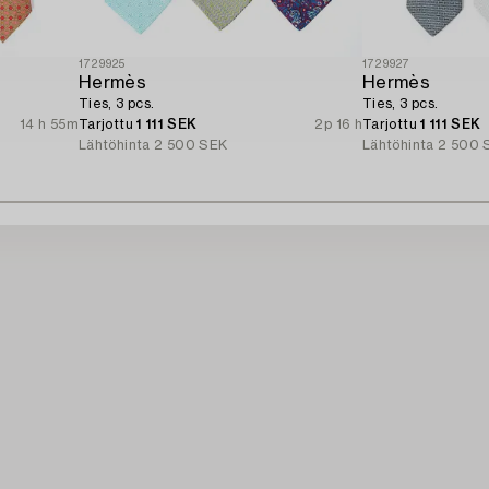
1729925
1729927
Hermès
Hermès
Ties, 3 pcs.
Ties, 3 pcs.
14 h 55m
Tarjottu
1 111 SEK
2p 16 h
Tarjottu
1 111 SEK
Lähtöhinta
2 500 SEK
Lähtöhinta
2 500 