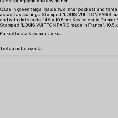
Case for agenda and key holder
Case in green taiga. Inside two inner pockets and three
as well as six rings. Stamped "LOUIS VUITTON PARIS ma
and with date code. 14.5 x 10.5 cm. Key holder in Damier
Stamped "LOUIS VUITTON PARIS made in France". 10.5 x
Paikoittaista kulumaa. Jälkiä.
Tietoa ostamisesta