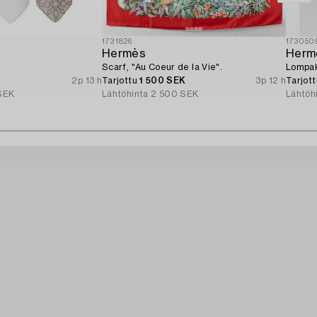
1731826
173050
Hermès
Herm
Scarf, "Au Coeur de la Vie".
Lompak
2p 13 h
Tarjottu
1 500 SEK
3p 12 h
Tarjot
SEK
Lähtöhinta
2 500 SEK
Lähtöh