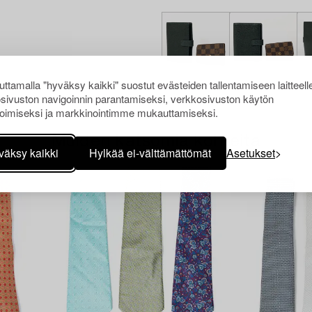
ttamalla "hyväksy kaikki" suostut evästeiden tallentamiseen laitteell
sivuston navigoinnin parantamiseksi, verkkosivuston käytön
oimiseksi ja markkinointimme mukauttamiseksi.
Muiden katsomia kohteita
väksy kaikki
Hylkää ei-välttämättömät
Asetukset