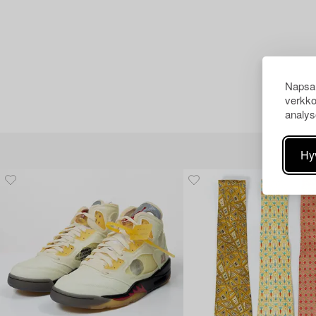
Napsau
verkko
analys
Hy