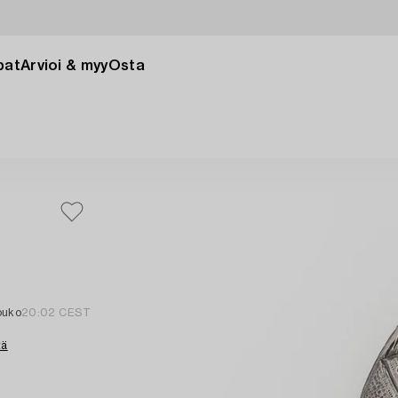
pat
Arvioi & myy
Osta
ouko
20:02 CEST
tä