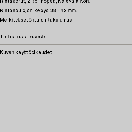
Rintakorut, 2 kpl, hopea, Kalevala Koru.
Rintaneulojen leveys 38 - 42 mm.
Merkityksetöntä pintakulumaa.
Tietoa ostamisesta
Kuvan käyttöoikeudet