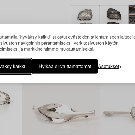
ttamalla "hyväksy kaikki" suostut evästeiden tallentamiseen laitteell
sivuston navigoinnin parantamiseksi, verkkosivuston käytön
oimiseksi ja markkinointimme mukauttamiseksi.
Muiden katsomia kohteita
väksy kaikki
Hylkää ei-välttämättömät
Asetukset