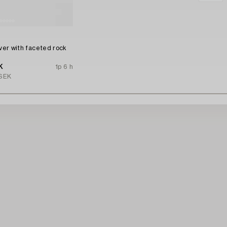
n
lver with faceted rock
K
1p 6 h
SEK