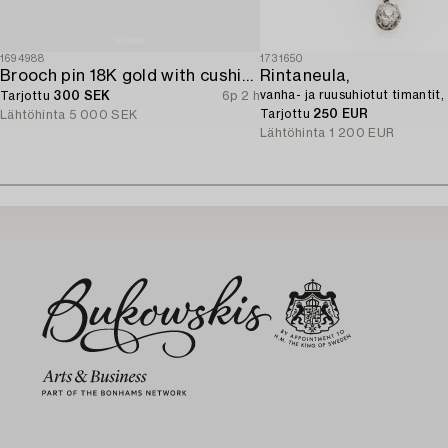
1694988
1731650
Brooch pin 18K gold with cushion-cut aquamarine and seed pearls.
Rintaneula,
vanha- ja ruusuhiotut timantit, 
Tarjottu
300 SEK
6p 2 h
Tarjottu
250 EUR
Lähtöhinta
5 000 SEK
Lähtöhinta
1 200 EUR