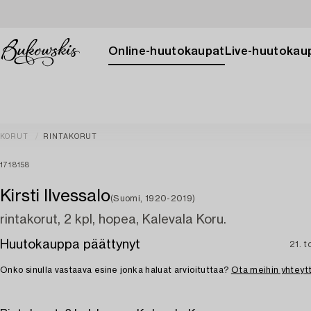
Online-huutokaupat
Live-huutokau
KORUT
RINTAKORUT
1718158
Kirsti Ilvessalo
(Suomi, 1920-2019)
rintakorut, 2 kpl, hopea, Kalevala Koru.
Huutokauppa päättynyt
21. t
Onko sinulla vastaava esine jonka haluat arvioituttaa?
Ota meihin yhteyt