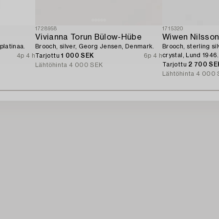
1728958
1715320
Vivianna Torun Bülow-Hübe
Wiwen Nilsso
platinaa.
Brooch, silver, Georg Jensen, Denmark.
Brooch, sterling si
crystal, Lund 1946.
4p 4 h
Tarjottu
1 000 SEK
6p 4 h
Tarjottu
2 700 SE
Lähtöhinta
4 000 SEK
Lähtöhinta
4 000 