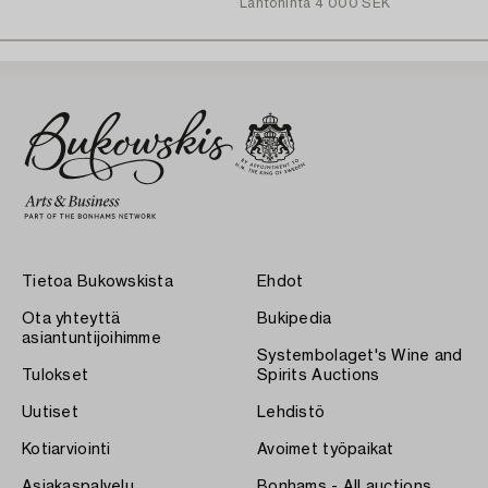
Lähtöhinta
4 000 SEK
Tietoa Bukowskista
Ehdot
Ota yhteyttä
Bukipedia
asiantuntijoihimme
Systembolaget's Wine and
Tulokset
Spirits Auctions
Uutiset
Lehdistö
Kotiarviointi
Avoimet työpaikat
Asiakaspalvelu
Bonhams - All auctions