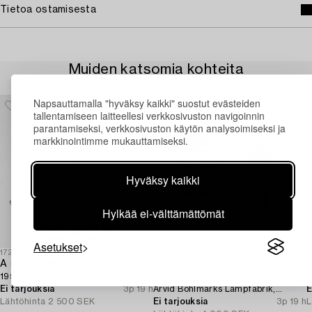
Tietoa ostamisesta
Muiden katsomia kohteita
Napsauttamalla "hyväksy kaikki" suostut evästeiden
tallentamiseen laitteellesi verkkosivuston navigoinnin
parantamiseksi, verkkosivuston käytön analysoimiseksi ja
markkinointimme mukauttamiseksi.
Hyväksy kaikki
Hylkää ei-välttämättömät
Asetukset
1727347
1730341
1
A ceiling lamp,
Harald Notini
C
1950s/60s.
A pair of ceiling lamps model 5912,
1
Ei tarjouksia
3p 19 h
Arvid Böhlmarks Lampfabrik,
E
Lähtöhinta
2 500 SEK
Stockholm, 1920s.
Ei tarjouksia
3p 19 h
L