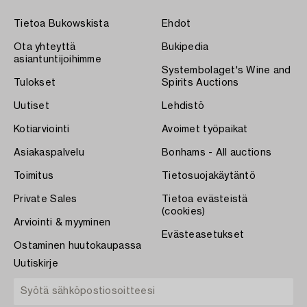
Tietoa Bukowskista
Ehdot
Ota yhteyttä
Bukipedia
asiantuntijoihimme
Systembolaget's Wine and
Tulokset
Spirits Auctions
Uutiset
Lehdistö
Kotiarviointi
Avoimet työpaikat
Asiakaspalvelu
Bonhams - All auctions
Toimitus
Tietosuojakäytäntö
Private Sales
Tietoa evästeistä
(cookies)
Arviointi & myyminen
Evästeasetukset
Ostaminen huutokaupassa
Uutiskirje