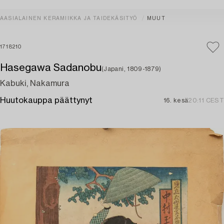
AASIALAINEN KERAMIIKKA JA TAIDEKÄSITYÖ
MUUT
1718210
Hasegawa Sadanobu
(Japani, 1809-1879)
Kabuki, Nakamura
Huutokauppa päättynyt
16. kesä
20:11 CEST