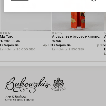
1688630
1693410
1
Ma Yue,
A Japanese brocade kimono,
A
"Dogs", 2006.
1980s.
C
Ei tarjouksia
4p 7 h
Ei tarjouksia
3p 8 h
c
Lähtöhinta
20 000 SEK
Lähtöhinta
2 500 SEK
E
L