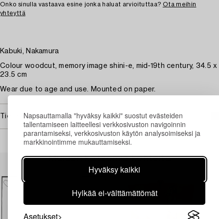
Onko sinulla vastaava esine jonka haluat arvioituttaa?
Ota meihin
yhteyttä
Kabuki, Nakamura
Colour woodcut, memory image shini-e, mid-19th century, 34.5 x
23.5 cm
Wear due to age and use. Mounted on paper.
Napsauttamalla "hyväksy kaikki" suostut evästeiden
Tietoa ostamisesta
tallentamiseen laitteellesi verkkosivuston navigoinnin
parantamiseksi, verkkosivuston käytön analysoimiseksi ja
markkinointimme mukauttamiseksi.
Muiden katsomia kohteita
Hyväksy kaikki
Hylkää ei-välttämättömät
Asetukset