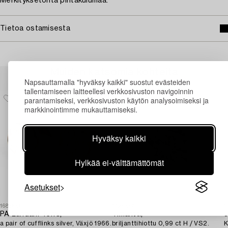
Merkityksetöntä pintakulumaa.
Tietoa ostamisesta
Muiden katsomia kohteita
Napsauttamalla "hyväksy kaikki" suostut evästeiden
tallentamiseen laitteellesi verkkosivuston navigoinnin
parantamiseksi, verkkosivuston käytön analysoimiseksi ja
markkinointimme mukauttamiseksi.
Hyväksy kaikki
Hylkää ei-välttämättömät
Asetukset
1689895
1728486
1
PA Lundahl-Terrs,
Timantti,
J
a pair of cufflinks silver, Växjö 1966.
briljanttihiottu 0,99 ct H / VS2.
K