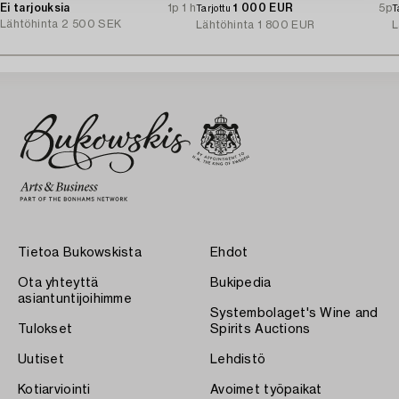
Ei tarjouksia
1p 1 h
1 000 EUR
5p
Tarjottu
T
Lähtöhinta
2 500 SEK
Lähtöhinta
1 800 EUR
L
Tietoa Bukowskista
Ehdot
Ota yhteyttä
Bukipedia
asiantuntijoihimme
Systembolaget's Wine and
Tulokset
Spirits Auctions
Uutiset
Lehdistö
Kotiarviointi
Avoimet työpaikat