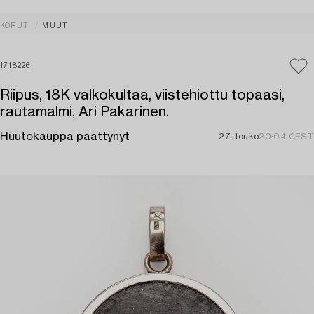
KORUT
MUUT
1718226
Riipus, 18K valkokultaa, viistehiottu topaasi,
rautamalmi, Ari Pakarinen.
Huutokauppa päättynyt
27. touko
20:04 CEST