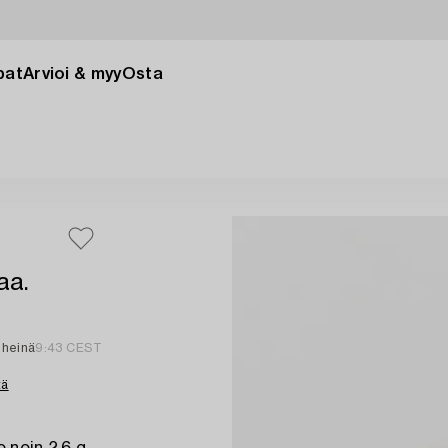
pat
Arvioi & myy
Osta
aa.
. heinä
9:43 CEST
tä