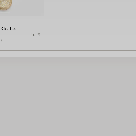
K kultaa.
2p 21 h
R