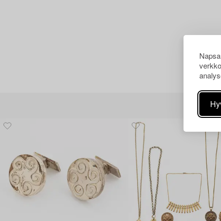
Napsau
verkko
analys
Hy