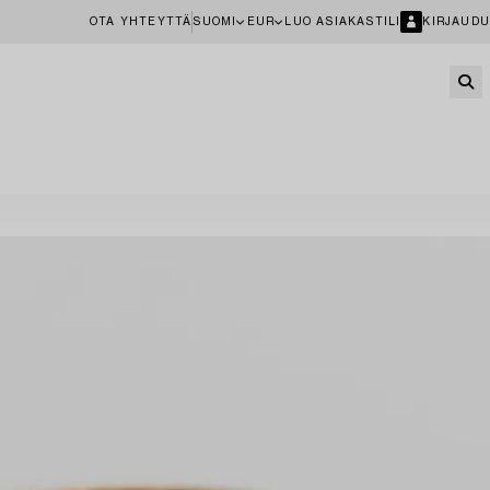
OTA YHTEYTTÄ
SUOMI
EUR
LUO ASIAKASTILI
KIRJAUDU