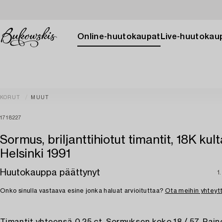
Online-huutokaupat
Live-huutokau
KORUT
MUUT
1718227
Sormus, briljanttihiotut timantit, 18K kult
Helsinki 1991
Huutokauppa päättynyt
1
Onko sinulla vastaava esine jonka haluat arvioituttaa?
Ota meihin yhteyt