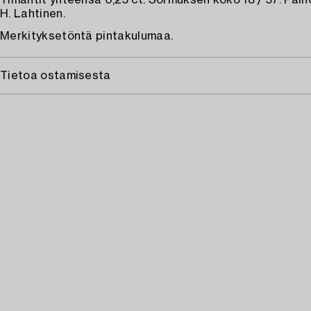
Timantit yhteensä 0,25 ct. Sormuksen koko 18 / 57. Paino
H. Lahtinen.
Merkityksetöntä pintakulumaa.
Tietoa ostamisesta