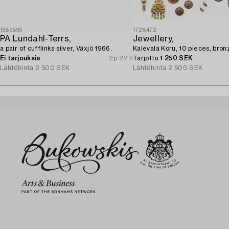
1689895
1728472
PA Lundahl-Terrs,
Jewellery,
a pair of cufflinks silver, Växjö 1966.
Kalevala Koru, 10 pieces, bron
Ei tarjouksia
2p 22 h
Tarjottu
1 250 SEK
Lähtöhinta
2 500 SEK
Lähtöhinta
2 500 SEK