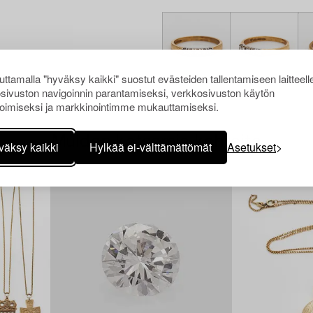
ttamalla "hyväksy kaikki" suostut evästeiden tallentamiseen laitteell
sivuston navigoinnin parantamiseksi, verkkosivuston käytön
oimiseksi ja markkinointimme mukauttamiseksi.
Muiden katsomia kohteita
väksy kaikki
Hylkää ei-välttämättömät
Asetukset