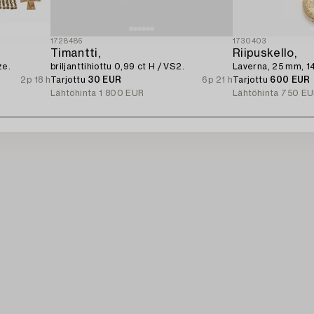
1728486
1730403
Timantti,
Riipuskello,
ze.
briljanttihiottu 0,99 ct H / VS2.
Laverna, 25 mm, 14
2p 18 h
Tarjottu
30 EUR
6p 21 h
Tarjottu
600 EUR
Lähtöhinta
1 800 EUR
Lähtöhinta
750 EU