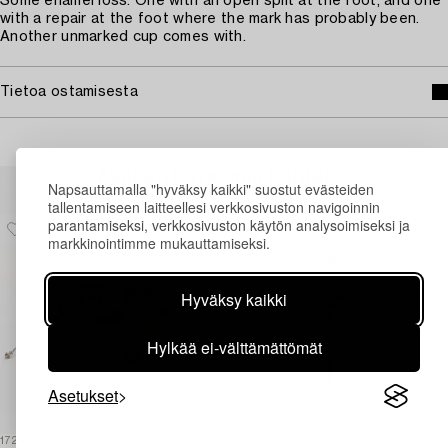
Some enamel loss. One with an open split at the foot, and one
with a repair at the foot where the mark has probably been.
Another unmarked cup comes with.
Tietoa ostamisesta
Muiden katsomia kohteita
Napsauttamalla "hyväksy kaikki" suostut evästeiden
tallentamiseen laitteellesi verkkosivuston navigoinnin
parantamiseksi, verkkosivuston käytön analysoimiseksi ja
markkinointimme mukauttamiseksi.
Hyväksy kaikki
Hylkää ei-välttämättömät
Asetukset
1724496
1726658
1