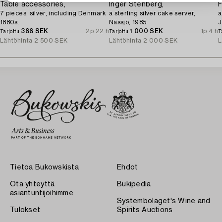
Table accessories,
Inger Stenberg,
F
7 pieces, silver, including Denmark
a sterling silver cake server,
a
1880s.
Nässjö, 1985.
J
366 SEK
2p 22 h
1 000 SEK
1p 4 h
Tarjottu
Tarjottu
T
Lähtöhinta
2 500 SEK
Lähtöhinta
2 000 SEK
L
Tietoa Bukowskista
Ehdot
Ota yhteyttä
Bukipedia
asiantuntijoihimme
Systembolaget's Wine and
Tulokset
Spirits Auctions