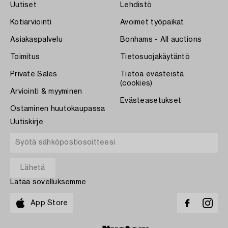
Uutiset
Lehdistö
Kotiarviointi
Avoimet työpaikat
Asiakaspalvelu
Bonhams - All auctions
Toimitus
Tietosuojakäytäntö
Private Sales
Tietoa evästeistä
(cookies)
Arviointi & myyminen
Evästeasetukset
Ostaminen huutokaupassa
Uutiskirje
Lataa sovelluksemme
App Store