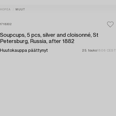
HOPEA
MUUT
1718302
Soupcups, 5 pcs, silver and cloisonné, St
Petersburg, Russia, after 1882
Huutokauppa päättynyt
25. touko
18:06 CEST