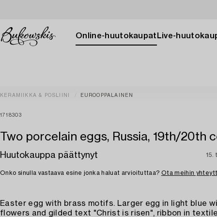
Online-huutokaupat
Live-huutokau
KERAMIIKKA & POSLIINI
EUROOPPALAINEN
1718303
Two porcelain eggs, Russia, 19th/20th 
Huutokauppa päättynyt
15.
Onko sinulla vastaava esine jonka haluat arvioituttaa?
Ota meihin yhteyt
Easter egg with brass motifs. Larger egg in light blue w
flowers and gilded text "Christ is risen", ribbon in textile