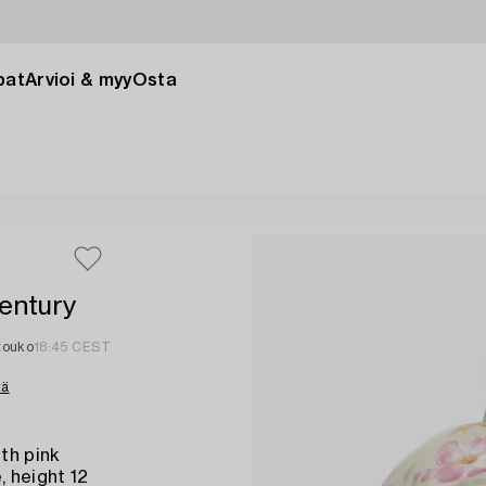
pat
Arvioi & myy
Osta
century
 touko
18:45 CEST
tä
ith pink
, height 12