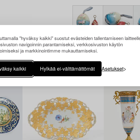
ttamalla "hyväksy kaikki" suostut evästeiden tallentamiseen laitteell
sivuston navigoinnin parantamiseksi, verkkosivuston käytön
oimiseksi ja markkinointimme mukauttamiseksi.
Muiden katsomia kohteita
väksy kaikki
Hylkää ei-välttämättömät
Asetukset