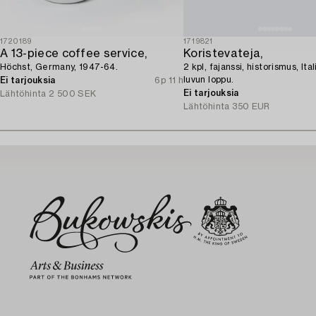
1720189
1719821
A 13-piece coffee service,
Koristevateja,
Höchst, Germany, 1947-64.
2 kpl, fajanssi, historismus, Ita
luvun loppu.
Ei tarjouksia
6p 11 h
Ei tarjouksia
Lähtöhinta
2 500 SEK
Lähtöhinta
350 EUR