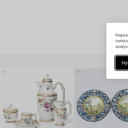
Napsau
verkko
analys
Hy