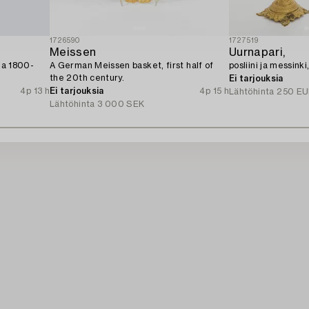
1726590
1727519
Meissen
Uurnapari,
lia 1800-
A German Meissen basket, first half of
posliini ja messink
the 20th century.
Ei tarjouksia
4p 13 h
Ei tarjouksia
4p 15 h
Lähtöhinta
250 EU
Lähtöhinta
3 000 SEK