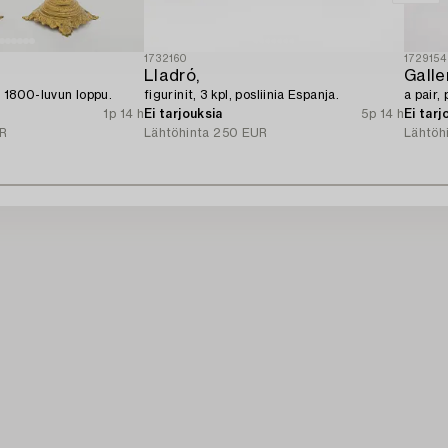
1732160
1729154
Lladró,
Galle
i, 1800-luvun loppu.
figurinit, 3 kpl, posliinia Espanja.
a pair,
1p 14 h
Ei tarjouksia
5p 14 h
Ei tarj
R
Lähtöhinta
250 EUR
Lähtöh