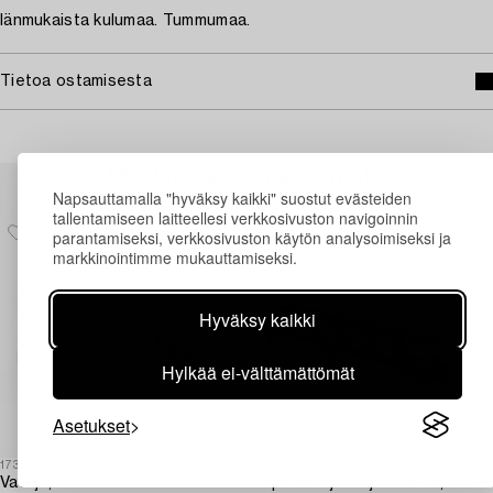
Iänmukaista kulumaa. Tummumaa.
Tietoa ostamisesta
Muiden katsomia kohteita
Napsauttamalla "hyväksy kaikki" suostut evästeiden
tallentamiseen laitteellesi verkkosivuston navigoinnin
parantamiseksi, verkkosivuston käytön analysoimiseksi ja
markkinointimme mukauttamiseksi.
Hyväksy kaikki
Hylkää ei-välttämättömät
Asetukset
1730905
1730811
1
Vateja,
Snapsilasieja tarjottimella,
E