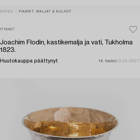
HOPEA
PIKARIT, MALJAT & KULHOT
1718407
Joachim Flodin, kastikemalja ja vati, Tukholma
1823.
Huutokauppa päättynyt
14. touko
20:26 CEST