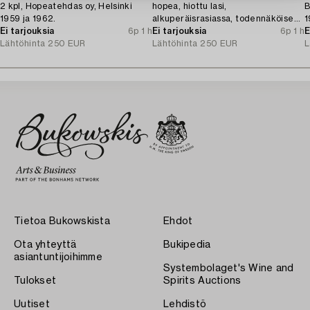
2 kpl, Hopeatehdas oy, Helsinki
hopea, hiottu lasi,
B
1959 ja 1962.
alkuperäisrasiassa, todennäköisesti
1
Ei tarjouksia
6p 1 h
Norja 1910-luku.
Ei tarjouksia
6p 1 h
E
Lähtöhinta
250 EUR
Lähtöhinta
250 EUR
L
Tietoa Bukowskista
Ehdot
Ota yhteyttä
Bukipedia
asiantuntijoihimme
Systembolaget's Wine and
Tulokset
Spirits Auctions
Uutiset
Lehdistö