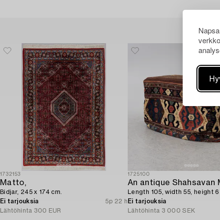
Napsau
verkko
analys
Hy
1732153
1725100
Matto,
An antique Shahsavan 
Bidjar, 245 x 174 cm.
Length 105, width 55, height 
Ei tarjouksia
5p 22 h
Ei tarjouksia
Lähtöhinta
300 EUR
Lähtöhinta
3 000 SEK