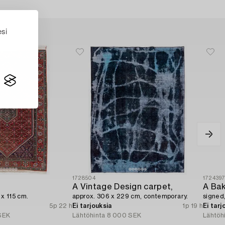
esi
1728504
172439
A Vintage Design carpet,
A Bak
 x 115 cm.
approx. 306 x 229 cm, contemporary.
signed,
5p 22 h
Ei tarjouksia
1p 19 h
Ei tarj
SEK
Lähtöhinta
8 000 SEK
Lähtöh