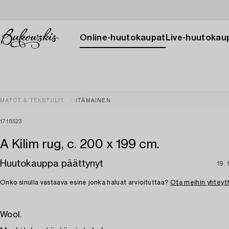
Online-huutokaupat
Live-huutokau
MATOT & TEKSTIILIT
ITÄMAINEN
1718523
A Kilim rug, c. 200 x 199 cm.
Huutokauppa päättynyt
19.
Onko sinulla vastaava esine jonka haluat arvioituttaa?
Ota meihin yhteyt
Wool.