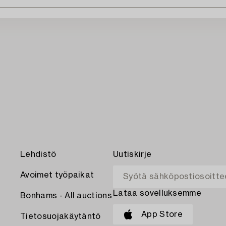
Lehdistö
Uutiskirje
Avoimet työpaikat
Lataa sovelluksemme
Bonhams - All auctions
App Store
Tietosuojakäytäntö