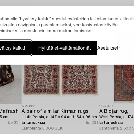
Muiden katsomia kohteita
ttamalla "hyväksy kaikki" suostut evästeiden tallentamiseen laitteell
sivuston navigoinnin parantamiseksi, verkkosivuston käytön
oimiseksi ja markkinointimme mukauttamiseksi.
väksy kaikki
Hylkää ei-välttämättömät
Asetukset
1727883
1727920
Mafrash,
A pair of similar Kirman rugs,
A Bidjar rug,
65 cm.
south Persia, c. 147 x 94 and 154 x 96 cm.
West Persia, c. 174
5p 23 h
Ei tarjouksia
5p 23 h
Ei tarjouksia
Lähtöhinta
3 000 SEK
Lähtöhinta
2 500 