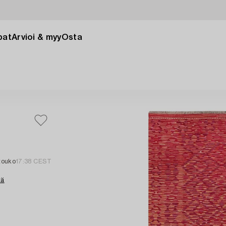
pat
Arvioi & myy
Osta
 touko
17:38 CEST
tä