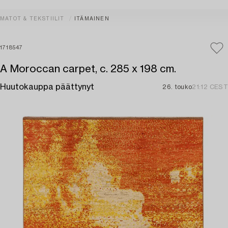
MATOT & TEKSTIILIT
ITÄMAINEN
1718547
A Moroccan carpet, c. 285 x 198 cm.
Huutokauppa päättynyt
26. touko
21:12 CEST