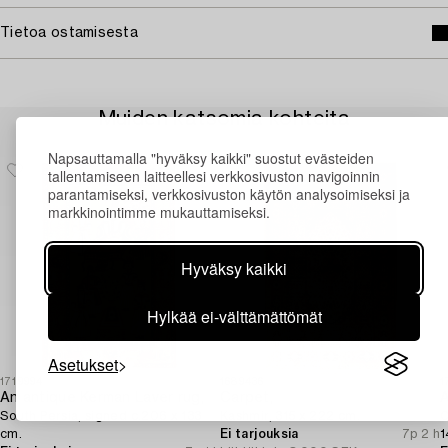
Tietoa ostamisesta
Muiden katsomia kohteita
Napsauttamalla "hyväksy kaikki" suostut evästeiden
tallentamiseen laitteellesi verkkosivuston navigoinnin
parantamiseksi, verkkosivuston käytön analysoimiseksi ja
markkinointimme mukauttamiseksi.
Hyväksy kaikki
Hylkää ei-välttämättömät
Asetukset
1719994
1689436
1
An antique Kerman Laver rug,
Carpet,
A
South Persia, signed c.206 x 133
Kashmir, 315 x 222 cm.
C
cm.
Ei tarjouksia
7p 2 h
1