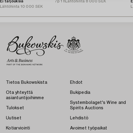
Ei tarjouksia
7p 1 h
Lähtöhinta
8 000 SEK
E
Lähtöhinta
10 000 SEK
L
Tietoa Bukowskista
Ehdot
Ota yhteyttä
Bukipedia
asiantuntijoihimme
Systembolaget's Wine and
Tulokset
Spirits Auctions
Uutiset
Lehdistö
Kotiarviointi
Avoimet työpaikat