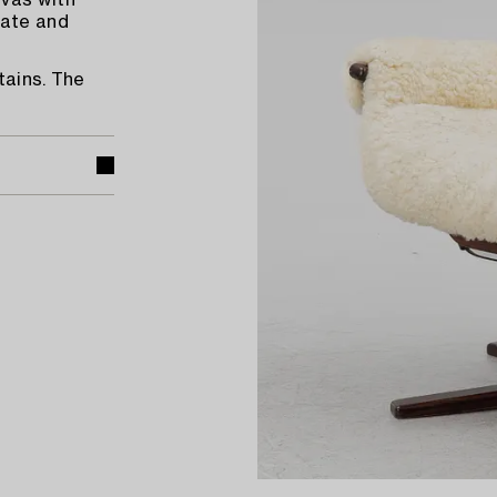
nvas with
late and
tains. The