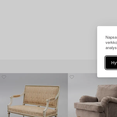
Napsau
verkko
analys
Hy