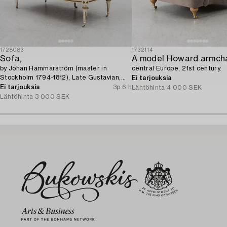
1728083
1732114
Sofa,
A model Howard armcha
by Johan Hammarström (master in
central Europe, 21st century.
Stockholm 1794-1812), Late Gustavian,
Ei tarjouksia
circa 1800.
Ei tarjouksia
3p 6 h
Lähtöhinta
4 000 SEK
Lähtöhinta
3 000 SEK