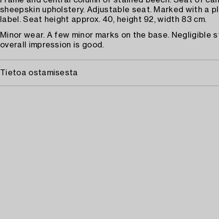
Frame and central column of stained beech. Seat of ca
sheepskin upholstery. Adjustable seat. Marked with a p
label. Seat height approx. 40, height 92, width 83 cm.
Minor wear. A few minor marks on the base. Negligible s
overall impression is good.
Tietoa ostamisesta