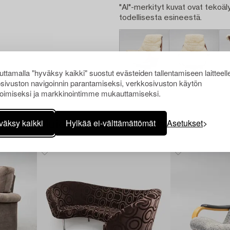
"AI"-merkityt kuvat ovat tekoäly
todellisesta esineestä.
ttamalla "hyväksy kaikki" suostut evästeiden tallentamiseen laitteell
sivuston navigoinnin parantamiseksi, verkkosivuston käytön
oimiseksi ja markkinointimme mukauttamiseksi.
väksy kaikki
Hylkää ei-välttämättömät
Asetukset
Muiden katsomia kohteita