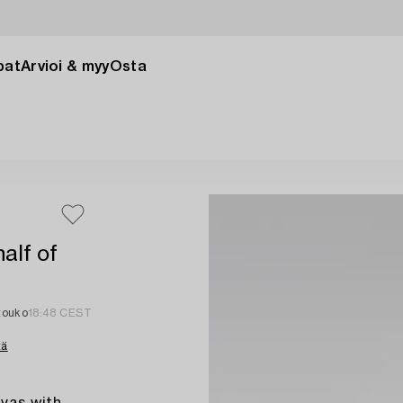
pat
Arvioi & myy
Osta
alf of
 touko
18:48 CEST
tä