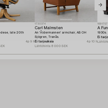
1730374
1691757
Carl Malmsten
A Fun
edese, late 20th
An 'Åldermannen' armchair, AB OH
1930s.
Sjögren, Tranås.
Ei tarj
4p 9 h
Ei tarjouksia
4p 10 h
Lähtöh
SEK
Lähtöhinta
8 000 SEK