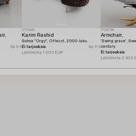
1731925
1726799
ir,
Karim Rashid
Armchair,
Sohva "Orgy", Offecct, 2000-luku.
'Swing grace', Sw
century.
6p 9 h
Ei tarjouksia
4p 11 h
Ei tarjouksia
Lähtöhinta
1 000 EUR
Lähtöhinta
2 500 