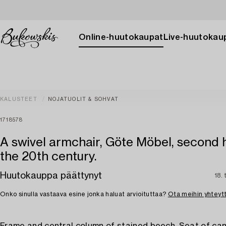
Online-huutokaupat
Live-huutokau
KALUSTEET
NOJATUOLIT & SOHVAT
1718578
A swivel armchair, Göte Möbel, second h
the 20th century.
Huutokauppa päättynyt
18.
Onko sinulla vastaava esine jonka haluat arvioituttaa?
Ota meihin yhteyt