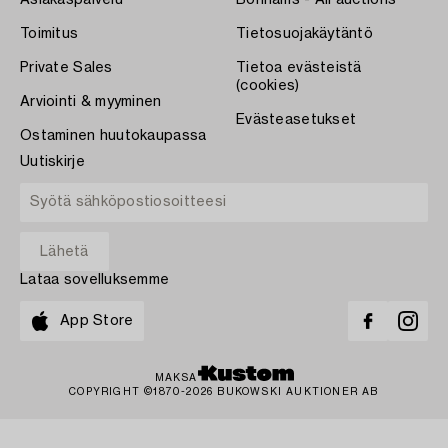
Asiakaspalvelu
Bonhams - All auctions
Toimitus
Tietosuojakäytäntö
Private Sales
Tietoa evästeistä
(cookies)
Arviointi & myyminen
Evästeasetukset
Ostaminen huutokaupassa
Uutiskirje
Lataa sovelluksemme
App Store
MAKSA
COPYRIGHT ©1870-2026 BUKOWSKI AUKTIONER AB