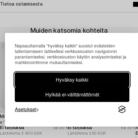
Tietoa ostamisesta
Muiden katsomia kohteita
Napsauttamalla "hyväksy kaikki" suostut evästeiden
tallentamiseen laitteellesi verkkosivuston navigoinnin
parantamiseksi, verkkosivuston käytön analysoimiseksi ja
markkinointimme mukauttamiseksi.
Hyväksy kaikki
Hylkää ei-välttämättömät
Asetukset
1727766
1731302
1
Michael Young & Katrin Petersdottir,
Tarjoiluvaunu / sivupöytä,
T
a 'Tree' coat hanger, Swedese.
1980-luku.
c
Ei tarjouksia
5p 20 h
Ei tarjouksia
6p 22 h
A
Lähtöhinta
2 500 SEK
Lähtöhinta
250 EUR
E
E