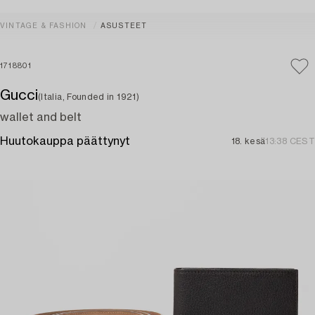
VINTAGE & FASHION
ASUSTEET
1718801
Gucci
(Italia, Founded in 1921)
wallet and belt
Huutokauppa päättynyt
18. kesä
13:38 CEST