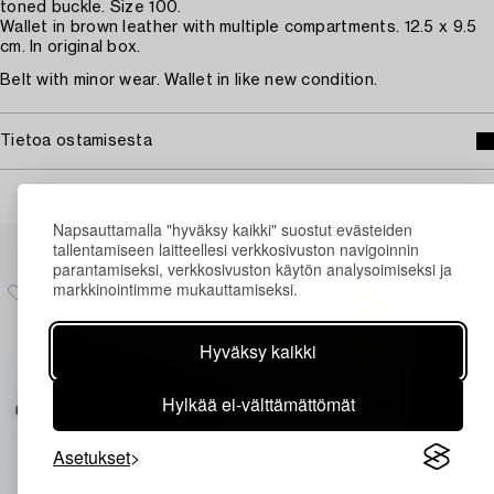
toned buckle. Size 100.
Wallet in brown leather with multiple compartments. 12.5 x 9.5
cm. In original box.
Belt with minor wear. Wallet in like new condition.
Tietoa ostamisesta
Napsauttamalla "hyväksy kaikki" suostut evästeiden
Muiden katsomia kohteita
tallentamiseen laitteellesi verkkosivuston navigoinnin
parantamiseksi, verkkosivuston käytön analysoimiseksi ja
markkinointimme mukauttamiseksi.
Hyväksy kaikki
Hylkää ei-välttämättömät
Asetukset