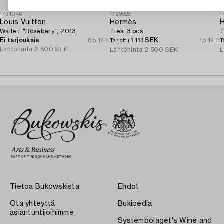
1731046
1729925
1
Louis Vuitton
Hermès
Wallet, "Rosebery", 2013.
Ties, 3 pcs.
T
Ei tarjouksia
6p 14 h
1 111 SEK
1p 14 h
Tarjottu
T
Lähtöhinta
2 500 SEK
Lähtöhinta
2 500 SEK
L
Tietoa Bukowskista
Ehdot
Ota yhteyttä
Bukipedia
asiantuntijoihimme
Systembolaget's Wine and