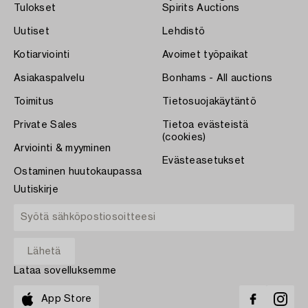
Tulokset
Spirits Auctions
Uutiset
Lehdistö
Kotiarviointi
Avoimet työpaikat
Asiakaspalvelu
Bonhams - All auctions
Toimitus
Tietosuojakäytäntö
Private Sales
Tietoa evästeistä
(cookies)
Arviointi & myyminen
Evästeasetukset
Ostaminen huutokaupassa
Uutiskirje
Lataa sovelluksemme
App Store