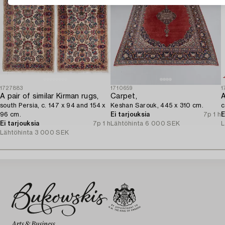
1727883
1710659
1
A pair of similar Kirman rugs,
Carpet,
A
south Persia, c. 147 x 94 and 154 x
Keshan Sarouk, 445 x 310 cm.
c
96 cm.
Ei tarjouksia
7p 1 h
E
Ei tarjouksia
7p 1 h
Lähtöhinta
6 000 SEK
L
Lähtöhinta
3 000 SEK