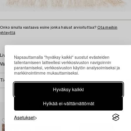
Onko sinulla vastaava esine jonka haluat arvioituttaa?
Ota meihin
yhteyttä
Livets träd.
Napsauttamalla "hyväksy kaikki" suostut evästeiden
tallentamiseen laitteellesi verkkosivuston navigoinnin
Vähäistä kulumaa.
parantamiseksi, verkkosivuston käytön analysoimiseksi ja
markkinointimme mukauttamiseksi.
Tietoa ostamisesta
Hyväksy kaikki
Hylkää ei-välttämättömät
Muiden katsomia kohteita
Asetukset