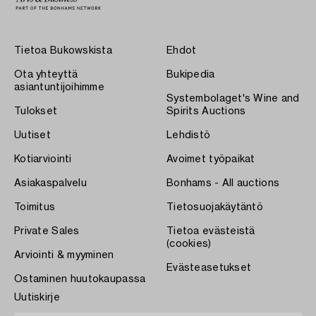
Tietoa Bukowskista
Ehdot
Ota yhteyttä
Bukipedia
asiantuntijoihimme
Systembolaget's Wine and
Tulokset
Spirits Auctions
Uutiset
Lehdistö
Kotiarviointi
Avoimet työpaikat
Asiakaspalvelu
Bonhams - All auctions
Toimitus
Tietosuojakäytäntö
Private Sales
Tietoa evästeistä
(cookies)
Arviointi & myyminen
Evästeasetukset
Ostaminen huutokaupassa
Uutiskirje