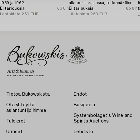
1959 ja 1962.
alkuperäisrasiassa, todennäköisesti
1
Ei tarjouksia
6p 8 h
Norja 1910-luku.
Ei tarjouksia
6p 8 h
T
Lähtöhinta
250 EUR
Lähtöhinta
250 EUR
L
Tietoa Bukowskista
Ehdot
Ota yhteyttä
Bukipedia
asiantuntijoihimme
Systembolaget's Wine and
Tulokset
Spirits Auctions
Uutiset
Lehdistö