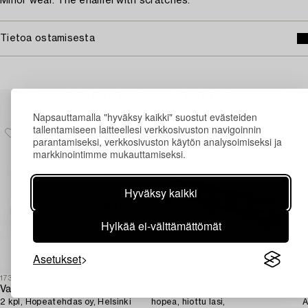
Minor wear. The enamel with scratches.
Tietoa ostamisesta
Muiden katsomia kohteita
Napsauttamalla "hyväksy kaikki" suostut evästeiden
tallentamiseen laitteellesi verkkosivuston navigoinnin
parantamiseksi, verkkosivuston käytön analysoimiseksi ja
markkinointimme mukauttamiseksi.
Hyväksy kaikki
Hylkää ei-välttämättömät
Asetukset
1730905
1730811
1
Vateja,
Snapsilasieja tarjottimella,
K
2 kpl, Hopeatehdas oy, Helsinki
hopea, hiottu lasi,
A