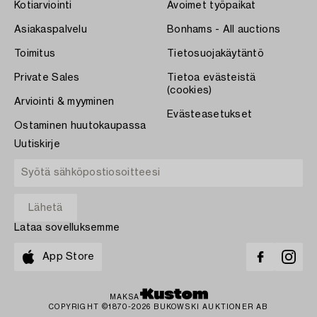
Kotiarviointi
Avoimet työpaikat
Asiakaspalvelu
Bonhams - All auctions
Toimitus
Tietosuojakäytäntö
Private Sales
Tietoa evästeistä
(cookies)
Arviointi & myyminen
Evästeasetukset
Ostaminen huutokaupassa
Uutiskirje
Lataa sovelluksemme
App Store
MAKSA
COPYRIGHT ©1870-2026 BUKOWSKI AUKTIONER AB