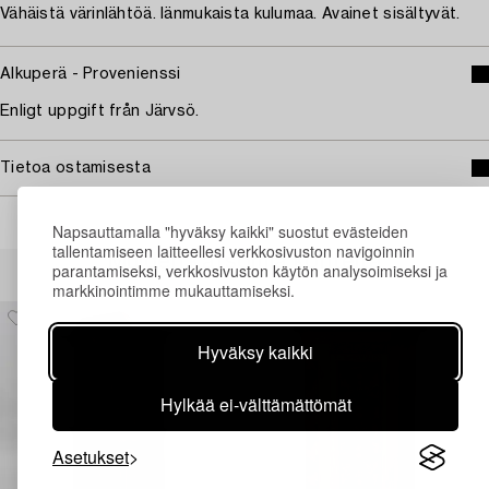
Vähäistä värinlähtöä. Iänmukaista kulumaa. Avainet sisältyvät.
Alkuperä - Provenienssi
Enligt uppgift från Järvsö.
Tietoa ostamisesta
Napsauttamalla "hyväksy kaikki" suostut evästeiden
tallentamiseen laitteellesi verkkosivuston navigoinnin
Muiden katsomia kohteita
parantamiseksi, verkkosivuston käytön analysoimiseksi ja
markkinointimme mukauttamiseksi.
Hyväksy kaikki
Hylkää ei-välttämättömät
Asetukset