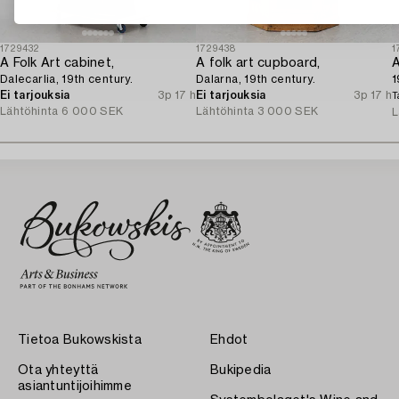
1729432
1729438
1
A Folk Art cabinet,
A folk art cupboard,
A
Dalecarlia, 19th century.
Dalarna, 19th century.
1
Ei tarjouksia
3p 17 h
Ei tarjouksia
3p 17 h
T
Lähtöhinta
6 000 SEK
Lähtöhinta
3 000 SEK
L
Tietoa Bukowskista
Ehdot
Ota yhteyttä
Bukipedia
asiantuntijoihimme