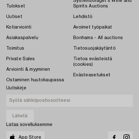
Systembolaget's Wine and
Tulokset
Spirits Auctions
Uutiset
Lehdistö
Kotiarviointi
Avoimet työpaikat
Asiakaspalvelu
Bonhams - All auctions
Toimitus
Tietosuojakäytäntö
Private Sales
Tietoa evästeistä
(cookies)
Arviointi & myyminen
Evästeasetukset
Ostaminen huutokaupassa
Uutiskirje
Lataa sovelluksemme
App Store