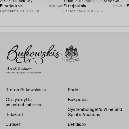
20th/21st century.
Table, Fritz Hansen, 1960s/70s.
L
Ei tarjouksia
18 h 14m
Ei tarjouksia
2p 20 h
E
Lähtöhinta
3 000 SEK
Lähtöhinta
4 000 SEK
L
Tietoa Bukowskista
Ehdot
Ota yhteyttä
Bukipedia
asiantuntijoihimme
Systembolaget's Wine and
Tulokset
Spirits Auctions
Uutiset
Lehdistö