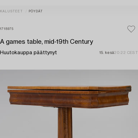
KALUSTEET
PÖYDÄT
1718975
A games table, mid-19th Century
Huutokauppa päättynyt
15. kesä
20:22 CEST