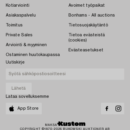
Kotiarviointi
Avoimet työpaikat
Asiakaspalvelu
Bonhams - All auctions
Toimitus
Tietosuojakäytäntö
Private Sales
Tietoa evästeistä
(cookies)
Arviointi & myyminen
Evästeasetukset
Ostaminen huutokaupassa
Uutiskirje
Lataa sovelluksemme
App Store
MAKSA
COPYRIGHT ©1870-2026 BUKOWSKI AUKTIONER AB