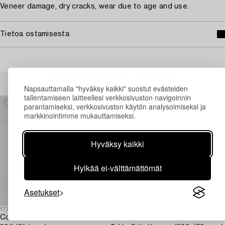
Veneer damage, dry cracks, wear due to age and use.
Tietoa ostamisesta
Muiden katsomia kohteita
Napsauttamalla "hyväksy kaikki" suostut evästeiden
tallentamiseen laitteellesi verkkosivuston navigoinnin
parantamiseksi, verkkosivuston käytön analysoimiseksi ja
markkinointimme mukauttamiseksi.
Hyväksy kaikki
Hylkää ei-välttämättömät
Asetukset
1731250
1731957
1
Coffee table,
Arne Jacobsen
S