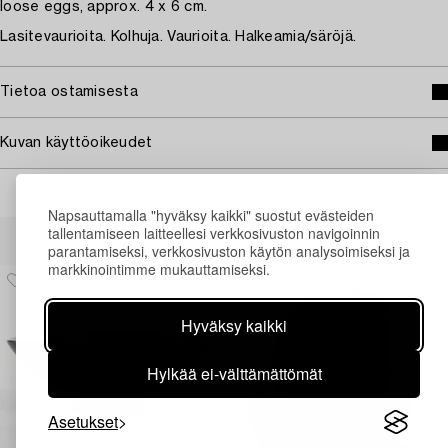
loose eggs, approx. 4 x 6 cm.
Lasitevaurioita. Kolhuja. Vaurioita. Halkeamia/säröjä.
Tietoa ostamisesta
Kuvan käyttöoikeudet
Napsauttamalla "hyväksy kaikki" suostut evästeiden
Muiden katsomia kohteita
tallentamiseen laitteellesi verkkosivuston navigoinnin
parantamiseksi, verkkosivuston käytön analysoimiseksi ja
markkinointimme mukauttamiseksi.
Hyväksy kaikki
Hylkää ei-välttämättömät
Asetukset