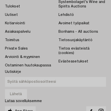
Systembolaget's Wine and
Tulokset
Spirits Auctions
Uutiset
Lehdistö
Kotiarviointi
Avoimet työpaikat
Asiakaspalvelu
Bonhams - All auctions
Toimitus
Tietosuojakäytäntö
Private Sales
Tietoa evästeistä
(cookies)
Arviointi & myyminen
Evästeasetukset
Ostaminen huutokaupassa
Uutiskirje
Lataa sovelluksemme