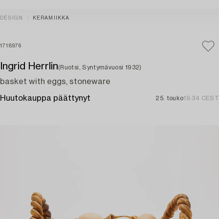
DESIGN
KERAMIIKKA
1718976
Ingrid Herrlin
(Ruotsi, Syntymävuosi 1932)
basket with eggs, stoneware
Huutokauppa päättynyt
25. touko
19:34 CEST