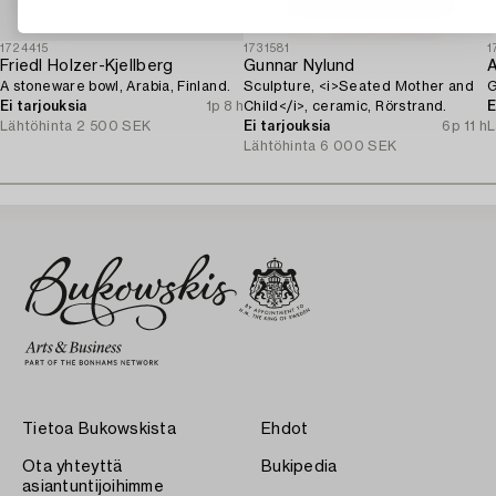
1724415
1731581
1
Friedl Holzer-Kjellberg
Gunnar Nylund
A
A stoneware bowl, Arabia, Finland.
Sculpture, <i>Seated Mother and
G
Ei tarjouksia
1p 8 h
Child</i>, ceramic, Rörstrand.
E
Lähtöhinta
2 500 SEK
Ei tarjouksia
6p 11 h
L
Lähtöhinta
6 000 SEK
Tietoa Bukowskista
Ehdot
Ota yhteyttä
Bukipedia
asiantuntijoihimme