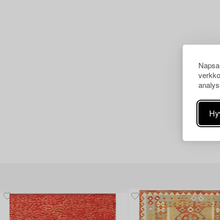
Napsau
verkko
analys
Hy