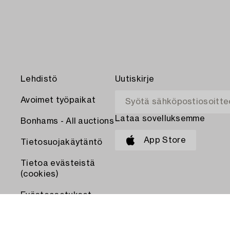
Lehdistö
Uutiskirje
Avoimet työpaikat
Lataa sovelluksemme
Bonhams - All auctions
App Store
Tietosuojakäytäntö
Tietoa evästeistä
(cookies)
Evästeasetukset