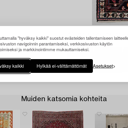
"AI"-merkityt kuvat ovat tekoäly
ttamalla "hyväksy kaikki" suostut evästeiden tallentamiseen laitteell
todellisesta esineestä.
sivuston navigoinnin parantamiseksi, verkkosivuston käytön
oimiseksi ja markkinointimme mukauttamiseksi.
väksy kaikki
Hylkää ei-välttämättömät
Asetukset
Muiden katsomia kohteita