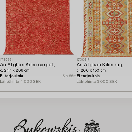
1730621
1730617
An Afghan Kilim carpet,
An Afghan Kilim rug,
c. 247 x 208 cm.
c. 200 x 150 cm.
Ei tarjouksia
5 h 55m
Ei tarjouksia
Lähtöhinta
4 000 SEK
Lähtöhinta
3 000 SEK