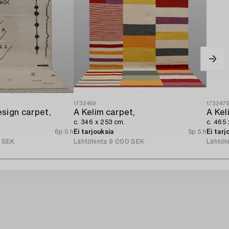
1732469
173247
sign carpet,
A Kelim carpet,
A Kel
c. 346 x 253 cm.
c. 465 
6p 5 h
Ei tarjouksia
5p 5 h
Ei tarj
 SEK
Lähtöhinta
9 000 SEK
Lähtöh