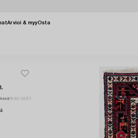
pat
Arvioi & myy
Osta
.
 kesä
18:50 CEST
tä