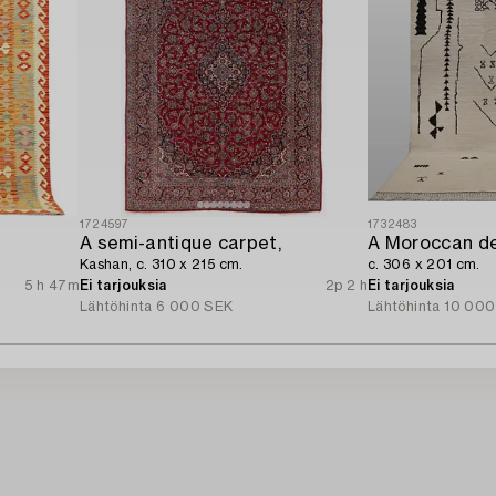
1724597
1732483
A semi-antique carpet,
A Moroccan de
Kashan, c. 310 x 215 cm.
c. 306 x 201 cm.
5 h 47m
Ei tarjouksia
2p 2 h
Ei tarjouksia
Lähtöhinta
6 000 SEK
Lähtöhinta
10 000