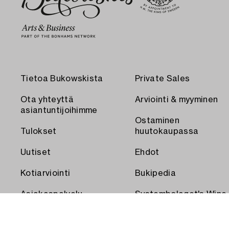
Tietoa Bukowskista
Private Sales
Ota yhteyttä
Arviointi & myyminen
asiantuntijoihimme
Ostaminen
Tulokset
huutokaupassa
Uutiset
Ehdot
Kotiarviointi
Bukipedia
Asiakaspalvelu
Systembolaget's Wine
and Spirits Auctions
Toimitus