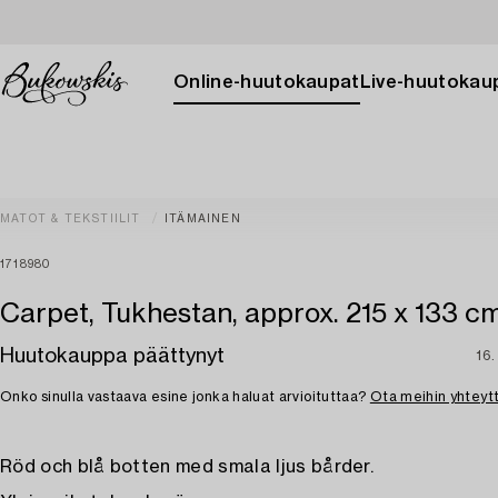
Online-huutokaupat
Live-huutokau
MATOT & TEKSTIILIT
ITÄMAINEN
1718980
Carpet, Tukhestan, approx. 215 x 133 cm
Huutokauppa päättynyt
16.
Onko sinulla vastaava esine jonka haluat arvioituttaa?
Ota meihin yhteyt
Röd och blå botten med smala ljus bårder.