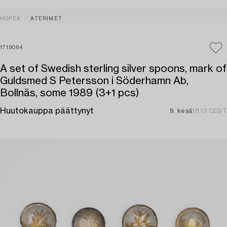
HOPEA
ATERIMET
1719064
A set of Swedish sterling silver spoons, mark of
Guldsmed S Petersson i Söderhamn Ab,
Bollnäs, some 1989 (3+1 pcs)
Huutokauppa päättynyt
9. kesä
18:13 CEST