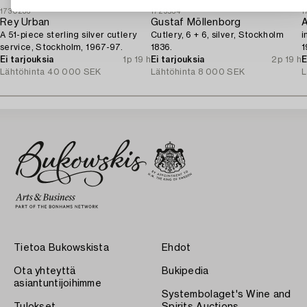
1730236
1729534
1
Rey Urban
Gustaf Möllenborg
A 51-piece sterling silver cutlery
Cutlery, 6 + 6, silver, Stockholm
i
service, Stockholm, 1967-97.
1836.
1
Ei tarjouksia
1p 19 h
Ei tarjouksia
2p 19 h
E
Lähtöhinta
40 000 SEK
Lähtöhinta
8 000 SEK
L
Tietoa Bukowskista
Ehdot
Ota yhteyttä
Bukipedia
asiantuntijoihimme
Systembolaget's Wine and