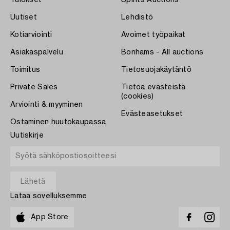
Tulokset
Spirits Auctions
Uutiset
Lehdistö
Kotiarviointi
Avoimet työpaikat
Asiakaspalvelu
Bonhams - All auctions
Toimitus
Tietosuojakäytäntö
Private Sales
Tietoa evästeistä
(cookies)
Arviointi & myyminen
Evästeasetukset
Ostaminen huutokaupassa
Uutiskirje
Lataa sovelluksemme
App Store