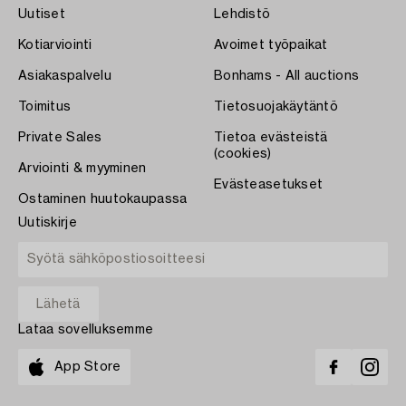
Uutiset
Lehdistö
Kotiarviointi
Avoimet työpaikat
Asiakaspalvelu
Bonhams - All auctions
Toimitus
Tietosuojakäytäntö
Private Sales
Tietoa evästeistä
(cookies)
Arviointi & myyminen
Evästeasetukset
Ostaminen huutokaupassa
Uutiskirje
Lataa sovelluksemme
App Store