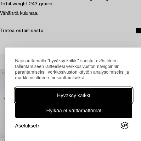
Total weight 243 grams.
Vähäistä kulumaa.
Tietoa ostamisesta
Muiden katsomia kohteita
Napsauttamalla "hyväksy kaikki" suostut evästeiden
tallentamiseen laitteellesi verkkosivuston navigoinnin
parantamiseksi, verkkosivuston käytön analysoimiseksi ja
markkinointimme mukauttamiseksi.
Hyväksy kaikki
Hylkää ei-välttämättömät
Asetukset
1729534
1731229
1