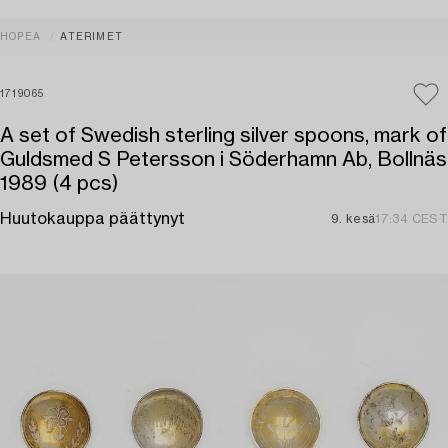
HOPEA
ATERIMET
1719065
A set of Swedish sterling silver spoons, mark of
Guldsmed S Petersson i Söderhamn Ab, Bollnäs
1989 (4 pcs)
Huutokauppa päättynyt
9. kesä
17:34 CEST