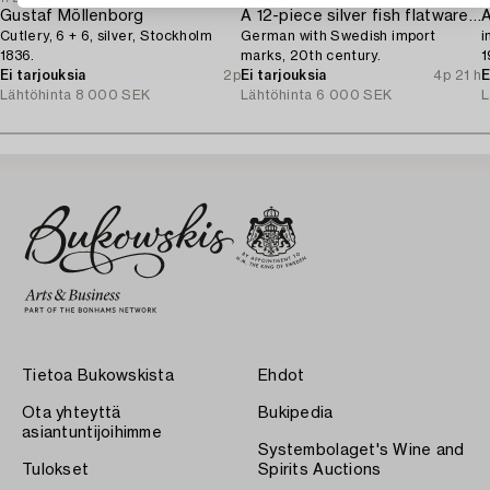
Gustaf Möllenborg
A 12-piece silver fish flatware-service,
Cutlery, 6 + 6, silver, Stockholm
German with Swedish import
i
1836.
marks, 20th century.
1
Ei tarjouksia
2p
Ei tarjouksia
4p 21 h
E
Lähtöhinta
8 000 SEK
Lähtöhinta
6 000 SEK
L
Tietoa Bukowskista
Ehdot
Ota yhteyttä
Bukipedia
asiantuntijoihimme
Systembolaget's Wine and
Tulokset
Spirits Auctions