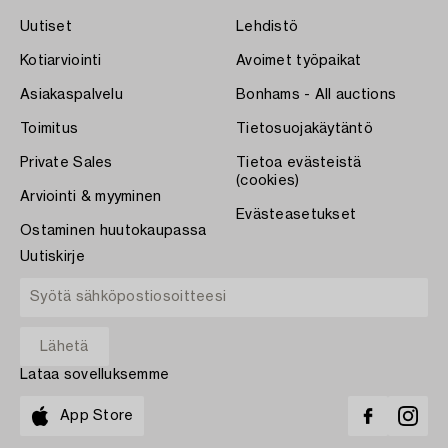
Uutiset
Lehdistö
Kotiarviointi
Avoimet työpaikat
Asiakaspalvelu
Bonhams - All auctions
Toimitus
Tietosuojakäytäntö
Private Sales
Tietoa evästeistä
(cookies)
Arviointi & myyminen
Evästeasetukset
Ostaminen huutokaupassa
Uutiskirje
Lataa sovelluksemme
App Store