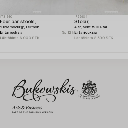
1731360
1729904
Four bar stools,
Stolar,
'Luxembourg', Fermob.
4 st, sent 1900-tal.
Ei tarjouksia
3p 12 h
Ei tarjouksia
Lähtöhinta
6 000 SEK
Lähtöhinta
2 500 SEK