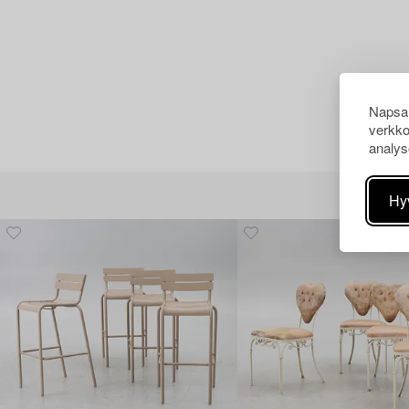
Napsau
verkko
analys
Hy