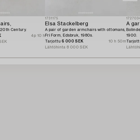
1731175
172703
airs,
Elsa Stackelberg
A gar
 20th Century.
A pair of garden armchairs with ottomans,
Bolind
Fri Form, Edsbruk, 1980s.
1900.
K
4p 10 h
Tarjottu
6 000 SEK
10 h 50m
Tarjot
SEK
Lähtöhinta
8 000 SEK
Lähtöh