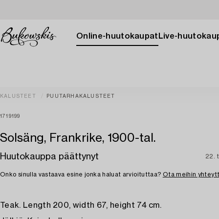
Online-huutokaupat
Live-huutokau
KALUSTEET
PUUTARHAKALUSTEET
1719199
Solsäng, Frankrike, 1900-tal.
Huutokauppa päättynyt
22. 
Onko sinulla vastaava esine jonka haluat arvioituttaa?
Ota meihin yhteyt
Teak. Length 200, width 67, height 74 cm.