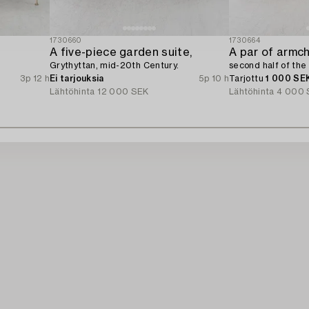
1730660
1730664
A five-piece garden suite,
A par of armch
Grythyttan, mid-20th Century.
second half of the
3p 12 h
Ei tarjouksia
5p 10 h
Tarjottu
1 000 SE
Lähtöhinta
12 000 SEK
Lähtöhinta
4 000 