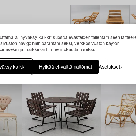
ttamalla "hyväksy kaikki" suostut evästeiden tallentamiseen laitteell
sivuston navigoinnin parantamiseksi, verkkosivuston käytön
oimiseksi ja markkinointimme mukauttamiseksi.
Muiden katsomia kohteita
väksy kaikki
Hylkää ei-välttämättömät
Asetukset