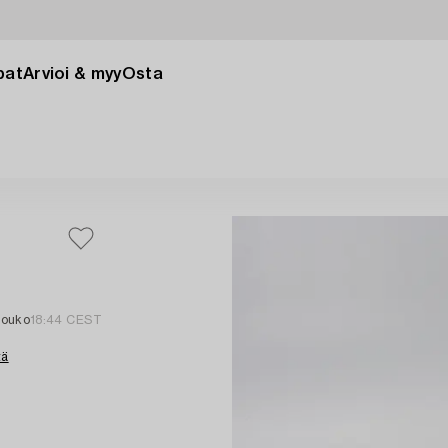
pat
Arvioi & myy
Osta
touko
18:44 CEST
tä