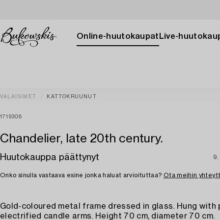
Online-huutokaupat
Live-huutokau
VALAISIMET
KATTOKRUUNUT
1719308
Chandelier, late 20th century.
Huutokauppa päättynyt
9.
Onko sinulla vastaava esine jonka haluat arvioituttaa?
Ota meihin yhteyt
Gold-coloured metal frame dressed in glass. Hung with 
electrified candle arms. Height 70 cm, diameter 70 cm.