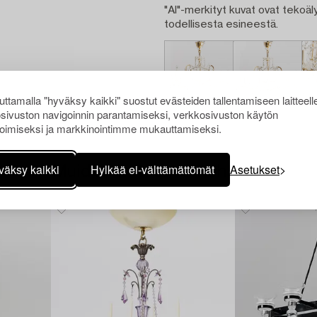
"AI"-merkityt kuvat ovat tekoäly
todellisesta esineestä.
ttamalla "hyväksy kaikki" suostut evästeiden tallentamiseen laitteell
sivuston navigoinnin parantamiseksi, verkkosivuston käytön
oimiseksi ja markkinointimme mukauttamiseksi.
väksy kaikki
Hylkää ei-välttämättömät
Asetukset
Muiden katsomia kohteita