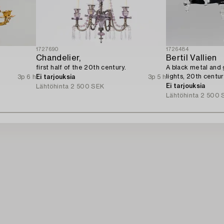
1727690
1726484
Chandelier,
Bertil Vallien
first half of the 20th century.
A black metal and g
lights, 20th centur
3p 6 h
Ei tarjouksia
3p 5 h
Ei tarjouksia
Lähtöhinta
2 500 SEK
Lähtöhinta
2 500 