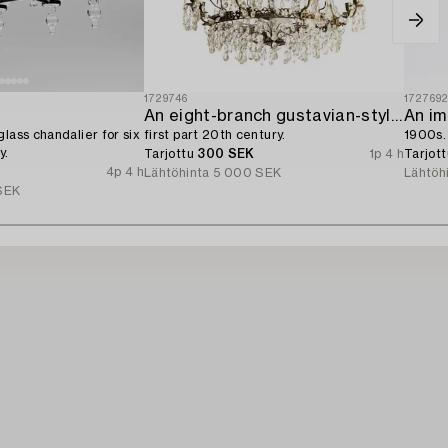
1729746
172769
An eight-branch gustavian-style chandelier,
An im
lass chandalier for six
first part 20th century.
1900s.
y.
Tarjottu
300 SEK
1p 4 h
Tarjot
4p 4 h
Lähtöhinta
5 000 SEK
Lähtöh
SEK