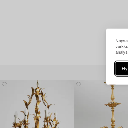
Napsau
verkko
analys
Hy