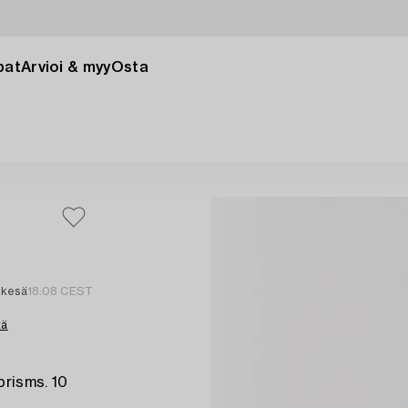
pat
Arvioi & myy
Osta
 kesä
18:08 CEST
tä
prisms. 10