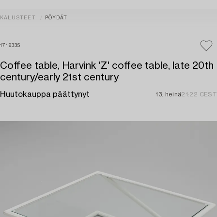
KALUSTEET
PÖYDÄT
1719335
Coffee table, Harvink 'Z' coffee table, late 20th
century/early 21st century
Huutokauppa päättynyt
13. heinä
21:22 CEST