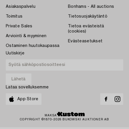
Asiakaspalvelu
Bonhams - All auctions
Toimitus
Tietosuojakäytäntö
Private Sales
Tietoa evästeistä
(cookies)
Arviointi & myyminen
Evästeasetukset
Ostaminen huutokaupassa
Uutiskirje
Lataa sovelluksemme
App Store
MAKSA
COPYRIGHT ©1870-2026 BUKOWSKI AUKTIONER AB