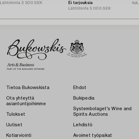
Lähtöhinta
2 500 SEK
Ei tarjouksia
4p
L
Lähtöhinta
5 000 SEK
Tietoa Bukowskista
Ehdot
Ota yhteyttä
Bukipedia
asiantuntijoihimme
Systembolaget's Wine and
Tulokset
Spirits Auctions
Uutiset
Lehdistö
Kotiarviointi
Avoimet työpaikat