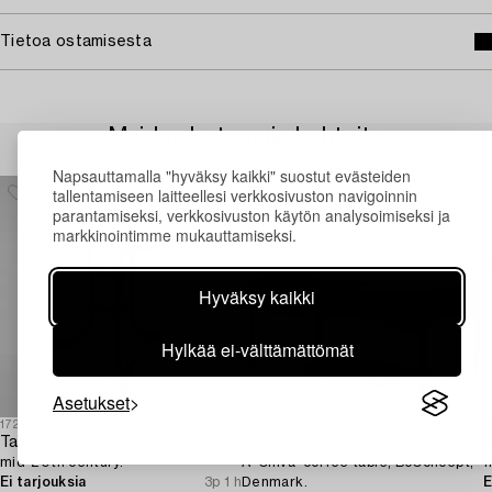
Tietoa ostamisesta
Muiden katsomia kohteita
Napsauttamalla "hyväksy kaikki" suostut evästeiden
tallentamiseen laitteellesi verkkosivuston navigoinnin
parantamiseksi, verkkosivuston käytön analysoimiseksi ja
markkinointimme mukauttamiseksi.
Hyväksy kaikki
Hylkää ei-välttämättömät
Asetukset
1724553
1731499
1
Table,
Morten Georgsen
mid-20th century.
A 'Chiva' coffee table, BoConcept,
f
Ei tarjouksia
3p 1 h
Denmark.
E