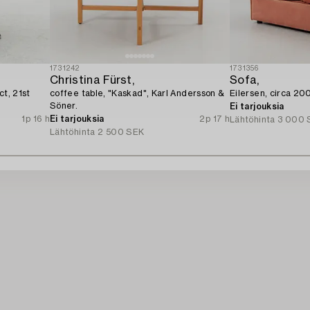
1731242
1731356
Christina Fürst,
Sofa,
ct, 21st
coffee table, "Kaskad", Karl Andersson &
Eilersen, circa 20
Söner.
Ei tarjouksia
1p 16 h
Ei tarjouksia
2p 17 h
Lähtöhinta
3 000 
Lähtöhinta
2 500 SEK