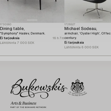
1730560
1728527
Dining table,
Michael Sodeau,
"Symphony" Haslev, Denmark.
armchair, 'Oyster High', Offec
century.
Ei tarjouksia
16 h 7m
Ei tarjouksia
Lähtöhinta
7 000 SEK
Lähtöhinta
6 000 SEK