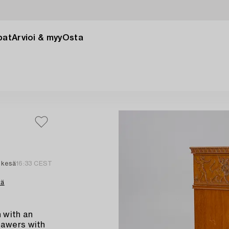
pat
Arvioi & myy
Osta
 kesä
16:33 CEST
tä
 with an
rawers with