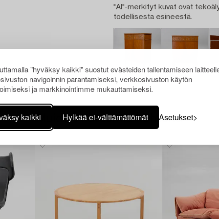
"AI"-merkityt kuvat ovat tekoäly
todellisesta esineestä.
ttamalla "hyväksy kaikki" suostut evästeiden tallentamiseen laitteell
sivuston navigoinnin parantamiseksi, verkkosivuston käytön
oimiseksi ja markkinointimme mukauttamiseksi.
väksy kaikki
Hylkää ei-välttämättömät
Asetukset
Muiden katsomia kohteita