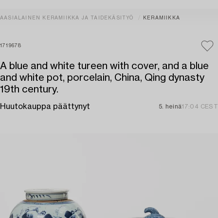
AASIALAINEN KERAMIIKKA JA TAIDEKÄSITYÖ
KERAMIIKKA
1719678
A blue and white tureen with cover, and a blue
and white pot, porcelain, China, Qing dynasty
19th century.
Huutokauppa päättynyt
5. heinä
17:04 CEST