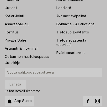
Tulokset
Spirits Auctions
Uutiset
Lehdistö
Kotiarviointi
Avoimet työpaikat
Asiakaspalvelu
Bonhams - All auctions
Toimitus
Tietosuojakäytäntö
Private Sales
Tietoa evästeistä
(cookies)
Arviointi & myyminen
Evästeasetukset
Ostaminen huutokaupassa
Uutiskirje
Lataa sovelluksemme
App Store