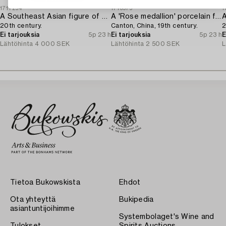
1717294
1716979
1
A Southeast Asian figure of a Buddha,
A 'Rose medallion' porcelain floorvase,
20th century.
Canton, China, 19th century.
2
Ei tarjouksia
5p 23 h
Ei tarjouksia
5p 23 h
E
Lähtöhinta
4 000 SEK
Lähtöhinta
2 500 SEK
L
Tietoa Bukowskista
Ehdot
Ota yhteyttä
Bukipedia
asiantuntijoihimme
Systembolaget's Wine and