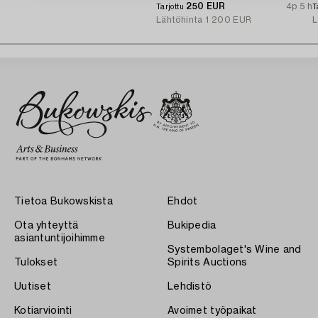
250 EUR
4p 5 h
Tarjottu
T
Lähtöhinta
1 200 EUR
L
Tietoa Bukowskista
Ehdot
Ota yhteyttä
Bukipedia
asiantuntijoihimme
Systembolaget's Wine and
Tulokset
Spirits Auctions
Uutiset
Lehdistö
Kotiarviointi
Avoimet työpaikat