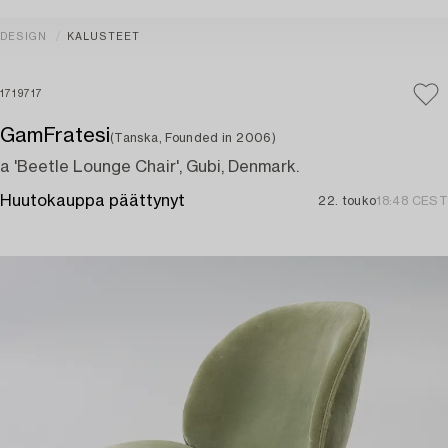
DESIGN
KALUSTEET
1719717
GamFratesi
(Tanska, Founded in 2006)
a 'Beetle Lounge Chair', Gubi, Denmark.
Huutokauppa päättynyt
22. touko
18:48 CEST