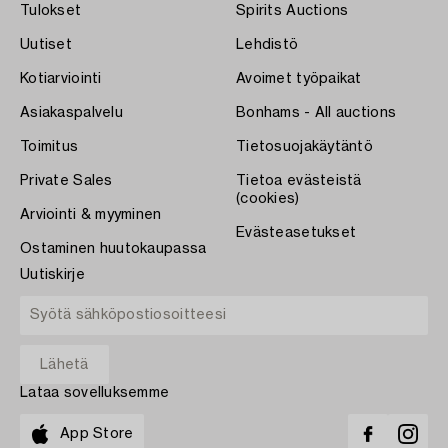
Tulokset
Spirits Auctions
Uutiset
Lehdistö
Kotiarviointi
Avoimet työpaikat
Asiakaspalvelu
Bonhams - All auctions
Toimitus
Tietosuojakäytäntö
Private Sales
Tietoa evästeistä
(cookies)
Arviointi & myyminen
Evästeasetukset
Ostaminen huutokaupassa
Uutiskirje
Lataa sovelluksemme
App Store