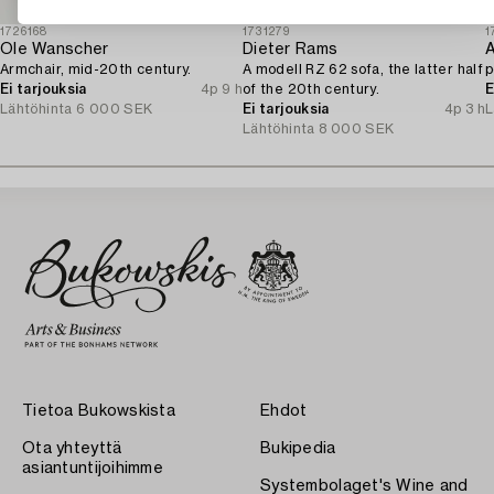
1726168
1731279
1
Ole Wanscher
Dieter Rams
A
Armchair, mid-20th century.
A modell RZ 62 sofa, the latter half
p
Ei tarjouksia
4p 9 h
of the 20th century.
E
Lähtöhinta
6 000 SEK
Ei tarjouksia
4p 3 h
L
Lähtöhinta
8 000 SEK
Tietoa Bukowskista
Ehdot
Ota yhteyttä
Bukipedia
asiantuntijoihimme
Systembolaget's Wine and