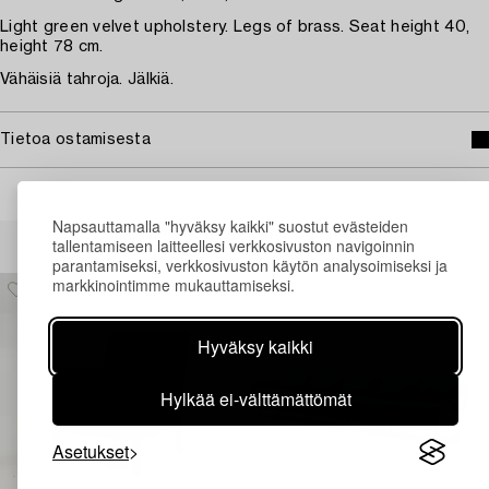
Light green velvet upholstery. Legs of brass. Seat height 40,
height 78 cm.
Vähäisiä tahroja. Jälkiä.
Tietoa ostamisesta
Napsauttamalla "hyväksy kaikki" suostut evästeiden
Muiden katsomia kohteita
tallentamiseen laitteellesi verkkosivuston navigoinnin
parantamiseksi, verkkosivuston käytön analysoimiseksi ja
markkinointimme mukauttamiseksi.
Hyväksy kaikki
Hylkää ei-välttämättömät
Asetukset