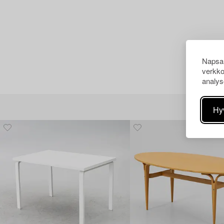
Napsau
verkko
analys
Hy