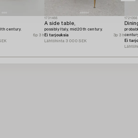
1731466
1721356
A side table,
Dinin
0th century.
possibly Italy, mid20th century.
probabl
century
6p 3 h
Ei tarjouksia
3p 3 h
Ei tarj
SEK
Lähtöhinta
3 000 SEK
Lähtöh