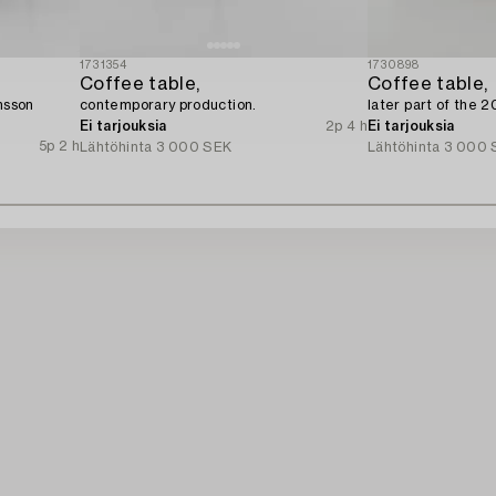
1731354
1730898
Coffee table,
Coffee table,
hsson
contemporary production.
later part of the 2
Ei tarjouksia
2p 4 h
Ei tarjouksia
5p 2 h
Lähtöhinta
3 000 SEK
Lähtöhinta
3 000 