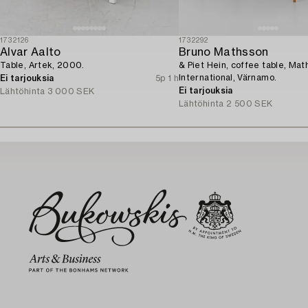
1732126
1732292
Alvar Aalto
Bruno Mathsson
Table, Artek, 2000.
& Piet Hein, coffee table, Mat
International, Värnamo.
Ei tarjouksia
5p 1 h
Ei tarjouksia
Lähtöhinta
3 000 SEK
Lähtöhinta
2 500 SEK