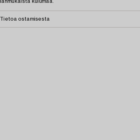
Iänmukaista kulumaa.
Tietoa ostamisesta