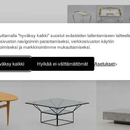
ttamalla "hyväksy kaikki" suostut evästeiden tallentamiseen laitteell
sivuston navigoinnin parantamiseksi, verkkosivuston käytön
oimiseksi ja markkinointimme mukauttamiseksi.
Muiden katsomia kohteita
väksy kaikki
Hylkää ei-välttämättömät
Asetukset