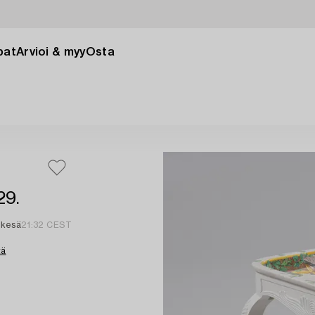
pat
Arvioi & myy
Osta
29.
 kesä
21:32 CEST
tä