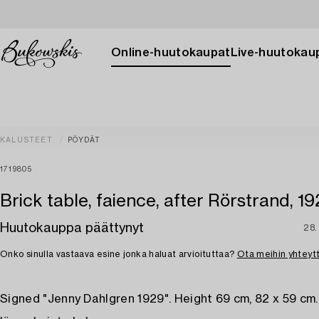
Online-huutokaupat
Live-huutokau
KALUSTEET
PÖYDÄT
1719805
Brick table, faience, after Rörstrand, 19
Huutokauppa päättynyt
28.
Onko sinulla vastaava esine jonka haluat arvioituttaa?
Ota meihin yhteyt
Signed "Jenny Dahlgren 1929". Height 69 cm, 82 x 59 cm.