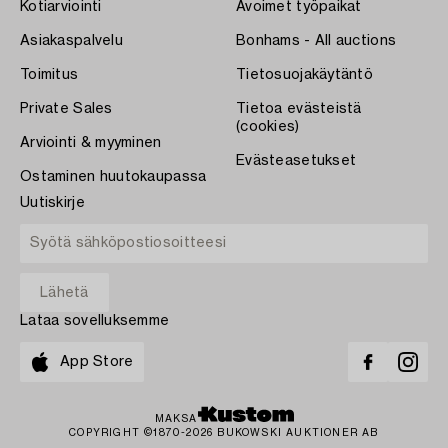
Kotiarviointi
Avoimet työpaikat
Asiakaspalvelu
Bonhams - All auctions
Toimitus
Tietosuojakäytäntö
Private Sales
Tietoa evästeistä
(cookies)
Arviointi & myyminen
Evästeasetukset
Ostaminen huutokaupassa
Uutiskirje
Lataa sovelluksemme
App Store
MAKSA
COPYRIGHT ©1870-2026 BUKOWSKI AUKTIONER AB