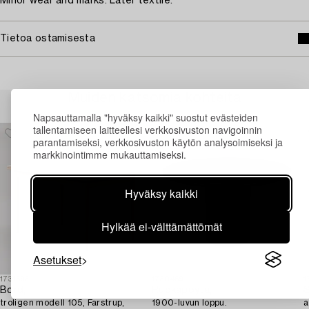
Minor wear and marks. Later textile.
Tietoa ostamisesta
Muiden katsomia kohteita
Napsauttamalla "hyväksy kaikki" suostut evästeiden
tallentamiseen laitteellesi verkkosivuston navigoinnin
parantamiseksi, verkkosivuston käytön analysoimiseksi ja
markkinointimme mukauttamiseksi.
Hyväksy kaikki
Hylkää ei-välttämättömät
Asetukset
1731693
1730469
1
Bord,
Ruokapöytä,
S
troligen modell 105, Farstrup,
1900-luvun loppu.
a