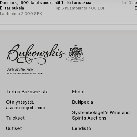
Danmark, 1900-talets andra hälft.
Ei tarjouksia
1p 10 h
o
Ei tarjouksia
4p 6 h
Lähtöhinta
400 EUR
E
Lähtöhinta
3 000 SEK
L
Tietoa Bukowskista
Ehdot
Ota yhteyttä
Bukipedia
asiantuntijoihimme
Systembolaget's Wine and
Tulokset
Spirits Auctions
Uutiset
Lehdistö