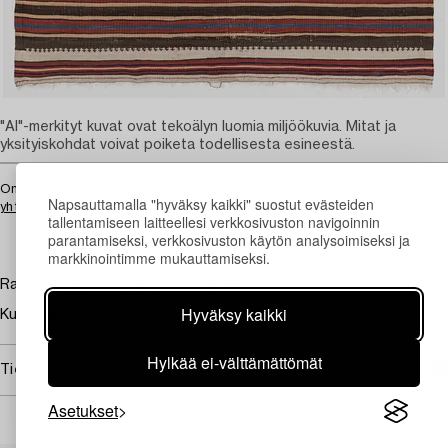
"AI"-merkityt kuvat ovat tekoälyn luomia miljöökuvia. Mitat ja
yksityiskohdat voivat poiketa todellisesta esineestä.
Onko sinulla vastaava esine jonka haluat arvioituttaa?
Ota meihin
Napsauttamalla "hyväksy kaikki" suostut evästeiden
yhteyttä
tallentamiseen laitteellesi verkkosivuston navigoinnin
parantamiseksi, verkkosivuston käytön analysoimiseksi ja
markkinointimme mukauttamiseksi.
Randig i blått, rött, brunt mfl färger.
Hyväksy kaikki
Kulumaa.
Hylkää ei-välttämättömät
Tietoa ostamisesta
Asetukset