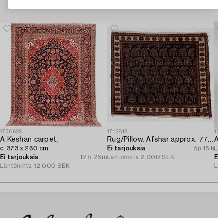
Muiden katsomia kohteita
1730629
1712812
1
A Keshan carpet,
Rug/Pillow. Afshar approx. 77 x 66 cm.
c. 373 x 260 cm.
Ei tarjouksia
5p 15 h
L
Ei tarjouksia
12 h 26m
Lähtöhinta
2 000 SEK
E
Lähtöhinta
12 000 SEK
L