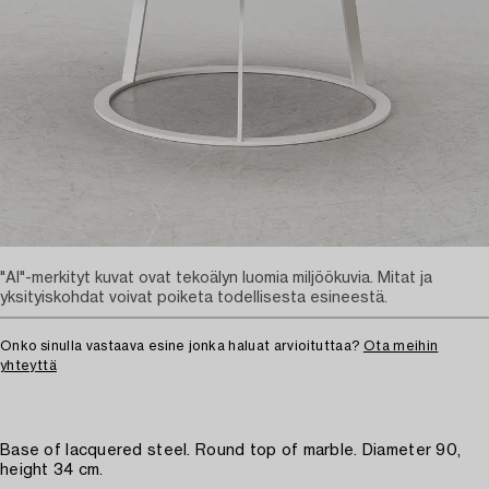
"AI"-merkityt kuvat ovat tekoälyn luomia miljöökuvia. Mitat ja
yksityiskohdat voivat poiketa todellisesta esineestä.
Onko sinulla vastaava esine jonka haluat arvioituttaa?
Ota meihin
yhteyttä
Base of lacquered steel. Round top of marble. Diameter 90,
height 34 cm.