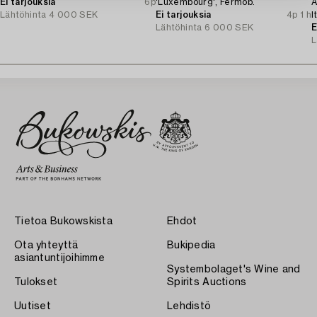
Ei tarjouksia
6p
'Luxembourg', Fermob.
A
Lähtöhinta
4 000 SEK
Ei tarjouksia
4p 1 h
I
Lähtöhinta
6 000 SEK
E
L
Tietoa Bukowskista
Ehdot
Ota yhteyttä
Bukipedia
asiantuntijoihimme
Systembolaget's Wine and
Tulokset
Spirits Auctions
Uutiset
Lehdistö