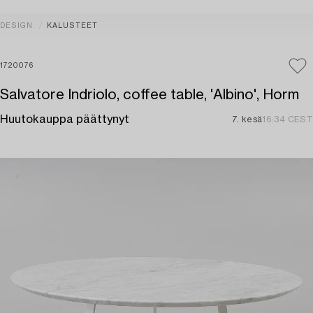
DESIGN
KALUSTEET
1720076
Salvatore Indriolo, coffee table, 'Albino', Horm
Huutokauppa päättynyt
7. kesä
16:34 CEST