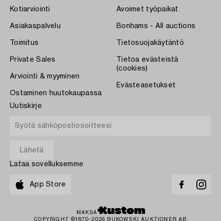
Kotiarviointi
Avoimet työpaikat
Asiakaspalvelu
Bonhams - All auctions
Toimitus
Tietosuojakäytäntö
Private Sales
Tietoa evästeistä
(cookies)
Arviointi & myyminen
Evästeasetukset
Ostaminen huutokaupassa
Uutiskirje
Lataa sovelluksemme
App Store
MAKSA
COPYRIGHT ©1870-2026 BUKOWSKI AUKTIONER AB