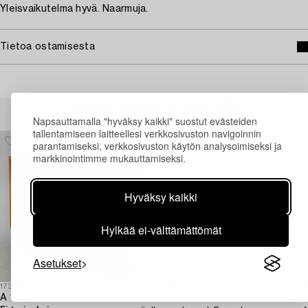
Yleisvaikutelma hyvä. Naarmuja.
Tietoa ostamisesta
Muiden katsomia kohteita
Napsauttamalla "hyväksy kaikki" suostut evästeiden
tallentamiseen laitteellesi verkkosivuston navigoinnin
parantamiseksi, verkkosivuston käytön analysoimiseksi ja
markkinointimme mukauttamiseksi.
Hyväksy kaikki
Hylkää ei-välttämättömät
Asetukset
1731396
1731360
1
A 1950's sideboard.
Four bar stools,
M