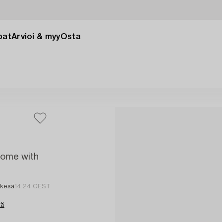
pat
Arvioi & myy
Osta
 some with
 kesä
14:24 CEST
tä