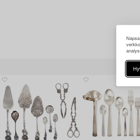
Napsau
verkko
analys
Hy