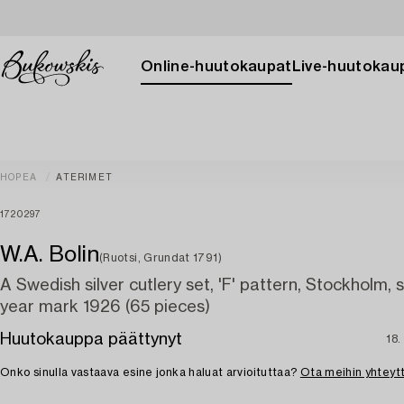
Online-huutokaupat
Live-huutokau
HOPEA
ATERIMET
1720297
W.A. Bolin
(Ruotsi, Grundat 1791)
A Swedish silver cutlery set, 'F' pattern, Stockholm,
year mark 1926 (65 pieces)
Huutokauppa päättynyt
18.
Onko sinulla vastaava esine jonka haluat arvioituttaa?
Ota meihin yhteyt