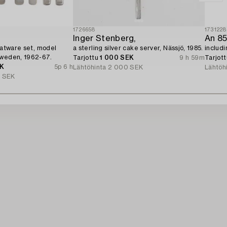
1726658
1731228
Inger Stenberg,
flatware set, model
a sterling silver cake server, Nässjö, 1985.
includ
Sweden, 1962-67.
Tarjottu
1 000 SEK
9 h 59m
Tarjot
EK
5p 6 h
Lähtöhinta
2 000 SEK
Lähtöh
 SEK