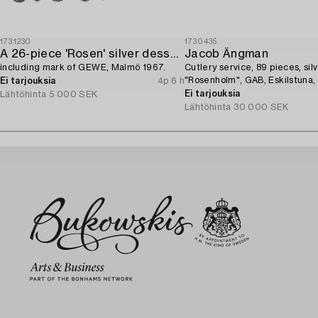
1731230
1730435
A 26-piece 'Rosen' silver dessert flatware-service,
Jacob Ängman
including mark of GEWE, Malmö 1967.
Cutlery service, 89 pieces, silv
"Rosenholm", GAB, Eskilstuna,
Ei tarjouksia
4p 6 h
Ei tarjouksia
Lähtöhinta
5 000 SEK
Lähtöhinta
30 000 SEK