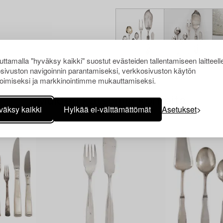
ttamalla "hyväksy kaikki" suostut evästeiden tallentamiseen laitteell
sivuston navigoinnin parantamiseksi, verkkosivuston käytön
oimiseksi ja markkinointimme mukauttamiseksi.
Muiden katsomia kohteita
väksy kaikki
Hylkää ei-välttämättömät
Asetukset