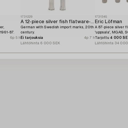
1731229
1731345
A 12-piece silver fish flatware-service,
Eric Löfman
er,
German with Swedish import marks, 20th
A 87-piece silver 
 1961-87.
century.
'uppsala', MGAB, 
6p 5 h
Ei tarjouksia
4p 7 h
Tarjottu
4 000 S
Lähtöhinta
6 000 SEK
Lähtöhinta
34 000