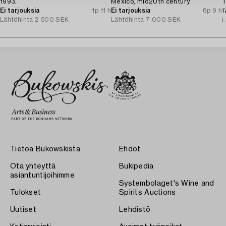
1993.
Mexico, mid20th century.
T
Ei tarjouksia
1p 11 h
Ei tarjouksia
6p 9 h
T
Lähtöhinta
2 500 SEK
Lähtöhinta
7 000 SEK
L
Tietoa Bukowskista
Ehdot
Ota yhteyttä
Bukipedia
asiantuntijoihimme
Systembolaget's Wine and
Tulokset
Spirits Auctions
Uutiset
Lehdistö