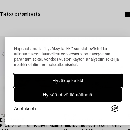
Tietoa ostamisesta
Muiden katsomia kohteita
Napsauttamalla "hyväksy kaikki" suostut evästeiden
tallentamiseen laitteellesi verkkosivuston navigoinnin
parantamiseksi, verkkosivuston käytön analysoimiseksi ja
markkinointimme mukauttamiseksi.
Hyväksy kaikki
Hylkää ei-välttämättömät
Asetukset
1723174
1731487
1
Elon Arenhill
A sterling silver jug,
K
Bowls, 2 pcs, sterling silver, Malmö,
milk jug and sugar bowl, possibly
m