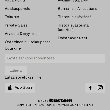
Kotiarviointi
Avoimet työpaikat
Asiakaspalvelu
Bonhams - All auctions
Toimitus
Tietosuojakäytäntö
Private Sales
Tietoa evästeistä
(cookies)
Arviointi & myyminen
Evästeasetukset
Ostaminen huutokaupassa
Uutiskirje
Lataa sovelluksemme
App Store
MAKSA
COPYRIGHT ©1870-2026 BUKOWSKI AUKTIONER AB