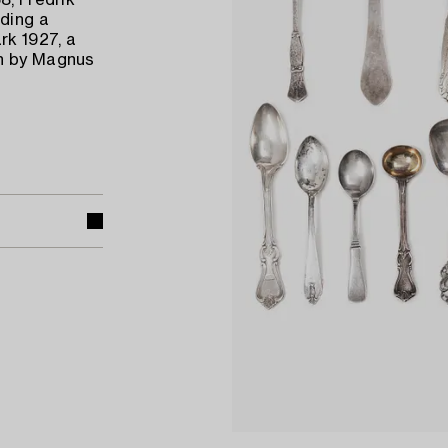
8, Fredrik
uding a
rk 1927, a
on by Magnus