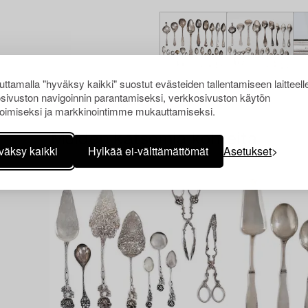
ttamalla "hyväksy kaikki" suostut evästeiden tallentamiseen laitteell
sivuston navigoinnin parantamiseksi, verkkosivuston käytön
oimiseksi ja markkinointimme mukauttamiseksi.
Muiden katsomia kohteita
väksy kaikki
Hylkää ei-välttämättömät
Asetukset