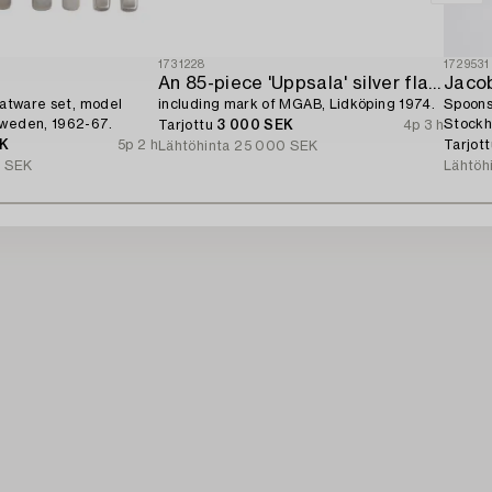
1731228
1729531
An 85-piece 'Uppsala' silver flatware service,
Jaco
flatware set, model
including mark of MGAB, Lidköping 1974.
Spoons,
Sweden, 1962-67.
Stockh
Tarjottu
3 000 SEK
4p 3 h
EK
5p 2 h
Tarjot
Lähtöhinta
25 000 SEK
 SEK
Lähtöh