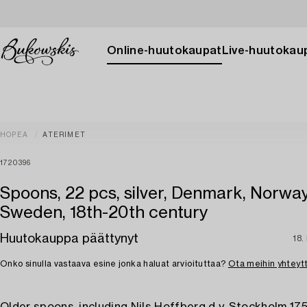
Online-huutokaupat
Live-huutokau
HOPEA
ATERIMET
1720396
Spoons, 22 pcs, silver, Denmark, Norway
Sweden, 18th-20th century
Huutokauppa päättynyt
18.
Onko sinulla vastaava esine jonka haluat arvioituttaa?
Ota meihin yhteyt