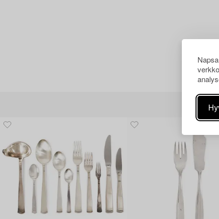
Napsau
verkko
analys
Hy