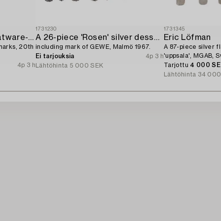
1731230
1731345
A 12-piece silver fish flatware-service,
A 26-piece 'Rosen' silver dessert flatware-service,
Eric Löfman
marks, 20th
including mark of GEWE, Malmö 1967.
A 87-piece silver 
'uppsala', MGAB, 
Ei tarjouksia
4p 3 h
4p 3 h
Tarjottu
4 000 S
Lähtöhinta
5 000 SEK
Lähtöhinta
34 000