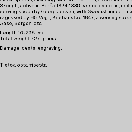
Older spoons, including Nils Hoffberg d y, Stockholm 175
Skough, active in Borås 1824-1830. Various spoons, incl
serving spoon by Georg Jensen, with Swedish import ma
ragusked by HG Vogt, Kristianstad 1847, a serving spo
Aase, Bergen, etc.
Length 10-29.5 cm.
Total weight 727 grams.
Damage, dents, engraving.
Tietoa ostamisesta