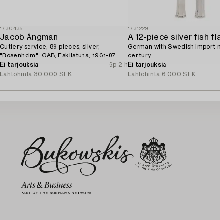
1730435
1731229
Jacob Ängman
Cutlery service, 89 pieces, silver,
German with Swedish import 
"Rosenholm", GAB, Eskilstuna, 1961-87.
century.
Ei tarjouksia
6p 2 h
Ei tarjouksia
Lähtöhinta
30 000 SEK
Lähtöhinta
6 000 SEK