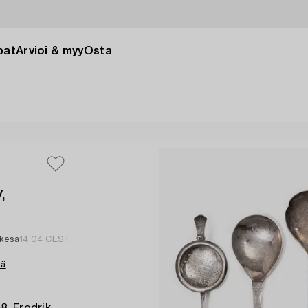
pat
Arvioi & myy
Osta
,
 kesä
14:04 CEST
tä