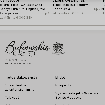
Carl Jacobs,
A Louis XVI armchair,
F
chairs, 4 pcs, "C2 Jason Chairs",
France, late 18th century.
'
Kandya Furniture, England, mid-
Ei tarjouksia
6p 2 h
E
20th century.
Ei tarjouksia
5p 1 h
Lähtöhinta
2 500 SEK
L
Lähtöhinta
6 000 SEK
Tietoa Bukowskista
Ehdot
Ota yhteyttä
Bukipedia
asiantuntijoihimme
Systembolaget's Wine and
Tulokset
Spirits Auctions