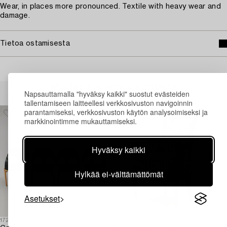
Wear, in places more pronounced. Textile with heavy wear and
damage.
Tietoa ostamisesta
Muiden katsomia kohteita
Napsauttamalla "hyväksy kaikki" suostut evästeiden
tallentamiseen laitteellesi verkkosivuston navigoinnin
parantamiseksi, verkkosivuston käytön analysoimiseksi ja
markkinointimme mukauttamiseksi.
Hyväksy kaikki
Hylkää ei-välttämättömät
Asetukset
1726659
1727338
1