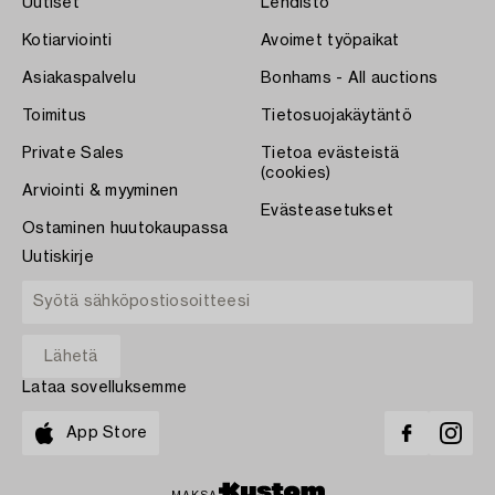
Uutiset
Lehdistö
Kotiarviointi
Avoimet työpaikat
Asiakaspalvelu
Bonhams - All auctions
Toimitus
Tietosuojakäytäntö
Private Sales
Tietoa evästeistä
(cookies)
Arviointi & myyminen
Evästeasetukset
Ostaminen huutokaupassa
Uutiskirje
Lataa sovelluksemme
App Store