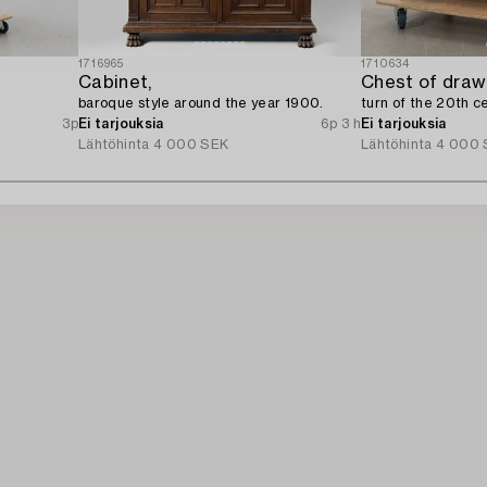
1716965
1710634
Cabinet,
Chest of draw
baroque style around the year 1900.
turn of the 20th c
3p
Ei tarjouksia
6p 3 h
Ei tarjouksia
Lähtöhinta
4 000 SEK
Lähtöhinta
4 000 