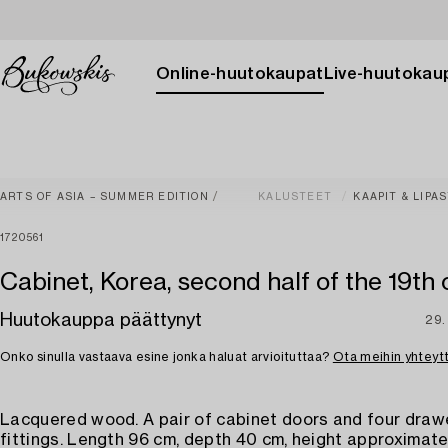
Online-huutokaupat
Live-huutokau
ARTS OF ASIA – SUMMER EDITION
KALUSTEET
KAAPIT & LIPA
1720561
Cabinet, Korea, second half of the 19th 
Huutokauppa päättynyt
29.
Onko sinulla vastaava esine jonka haluat arvioituttaa?
Ota meihin yhteyt
Lacquered wood. A pair of cabinet doors and four draw
fittings. Length 96 cm, depth 40 cm, height approximate