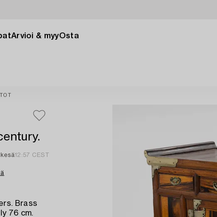
pat
Arvioi & myy
Osta
STOT
century.
 kesä
12:57 CEST
tä
ers. Brass
ly 76 cm.