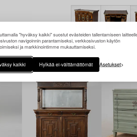
ttamalla "hyväksy kaikki" suostut evästeiden tallentamiseen laitteell
sivuston navigoinnin parantamiseksi, verkkosivuston käytön
oimiseksi ja markkinointimme mukauttamiseksi.
Muiden katsomia kohteita
väksy kaikki
Hylkää ei-välttämättömät
Asetukset