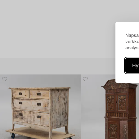
Napsau
verkko
analys
Hy