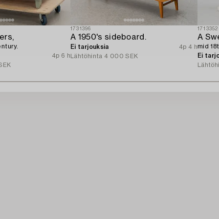
1731396
1713352
ers,
A 1950's sideboard.
entury.
mid 18t
Ei tarjouksia
4p 4 h
4p 6 h
Ei tarj
Lähtöhinta
4 000 SEK
SEK
Lähtöh