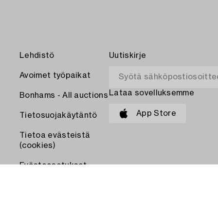
Lehdistö
Uutiskirje
Avoimet työpaikat
Lataa sovelluksemme
Bonhams - All auctions
App Store
Tietosuojakäytäntö
Tietoa evästeistä
(cookies)
Evästeasetukset
MAKSA