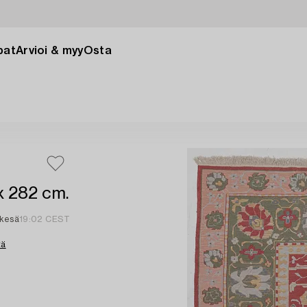
pat
Arvioi & myy
Osta
x 282 cm.
 kesä
19:02 CEST
tä