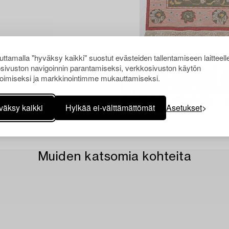
ttamalla "hyväksy kaikki" suostut evästeiden tallentamiseen laitteell
sivuston navigoinnin parantamiseksi, verkkosivuston käytön
oimiseksi ja markkinointimme mukauttamiseksi.
väksy kaikki
Hylkää ei-välttämättömät
Asetukset
Muiden katsomia kohteita