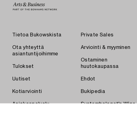
Tietoa Bukowskista
Private Sales
Ota yhteyttä
Arviointi & myyminen
asiantuntijoihimme
Ostaminen
Tulokset
huutokaupassa
Uutiset
Ehdot
Kotiarviointi
Bukipedia
Asiakaspalvelu
Systembolaget's Wine
and Spirits Auctions
Toimitus