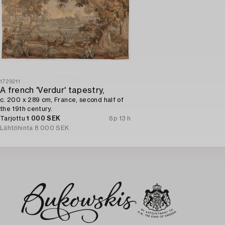
1729211
A french 'Verdur' tapestry,
c. 200 x 289 cm, France, second half of
the 19th century.
Tarjottu
1 000 SEK
6p 13 h
Lähtöhinta
8 000 SEK