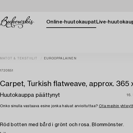
Online-huutokaupat
Live-huutokau
MATOT & TEKSTIILIT
EUROOPPALAINEN
1720851
Carpet, Turkish flatweave, approx. 365 
Huutokauppa päättynyt
16.
Onko sinulla vastaava esine jonka haluat arvioituttaa?
Ota meihin yhteyt
Röd botten med bård i grönt och rosa. Blommönster.