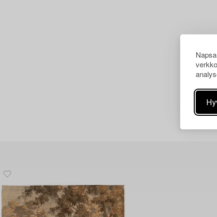
Napsau
verkko
analys
Hy