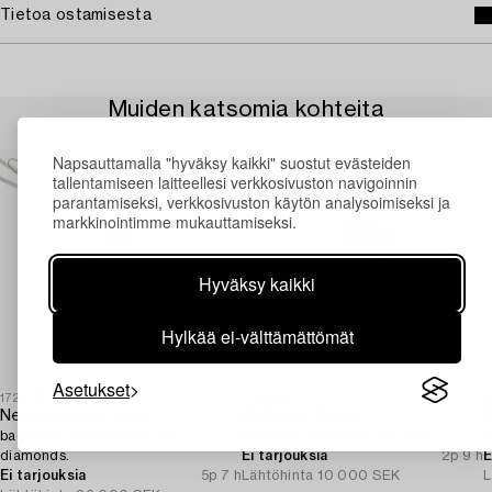
Tietoa ostamisesta
Muiden katsomia kohteita
Napsauttamalla "hyväksy kaikki" suostut evästeiden
tallentamiseen laitteellesi verkkosivuston navigoinnin
parantamiseksi, verkkosivuston käytön analysoimiseksi ja
markkinointimme mukauttamiseksi.
Hyväksy kaikki
Hylkää ei-välttämättömät
Asetukset
1722766
1709941
1
Necklace with drop,
Karlheinz Sauer
S
baguette, and brilliant-cut
Pendant, silver and 14K gold.
b
diamonds.
Ei tarjouksia
2p 9 h
E
Ei tarjouksia
5p 7 h
Lähtöhinta
10 000 SEK
L