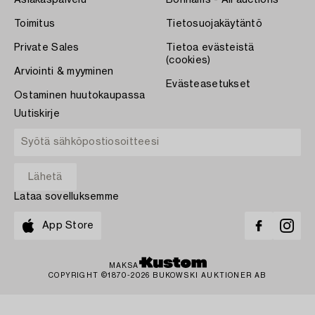
Asiakaspalvelu
Bonhams - All auctions
Toimitus
Tietosuojakäytäntö
Private Sales
Tietoa evästeistä
(cookies)
Arviointi & myyminen
Evästeasetukset
Ostaminen huutokaupassa
Uutiskirje
Lataa sovelluksemme
App Store
MAKSA
COPYRIGHT ©1870-2026 BUKOWSKI AUKTIONER AB