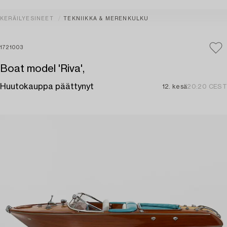
KERÄILYESINEET
TEKNIIKKA & MERENKULKU
1721003
Boat model 'Riva',
Huutokauppa päättynyt
12. kesä
20:20 CEST