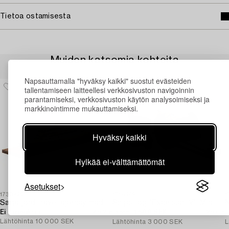
Tietoa ostamisesta
Muiden katsomia kohteita
Napsauttamalla "hyväksy kaikki" suostut evästeiden
tallentamiseen laitteellesi verkkosivuston navigoinnin
parantamiseksi, verkkosivuston käytön analysoimiseksi ja
markkinointimme mukauttamiseksi.
Hyväksy kaikki
Hylkää ei-välttämättömät
Asetukset
1730429
1718546
1
Sagafjord travel agency model / ship model.
Ships-log "Excelsior IV". Mid 20th century.
N
Ei tarjouksia
4p 2 h
1 500 SEK
2p 5 h
Tarjottu
T
Lähtöhinta
10 000 SEK
Lähtöhinta
3 000 SEK
L