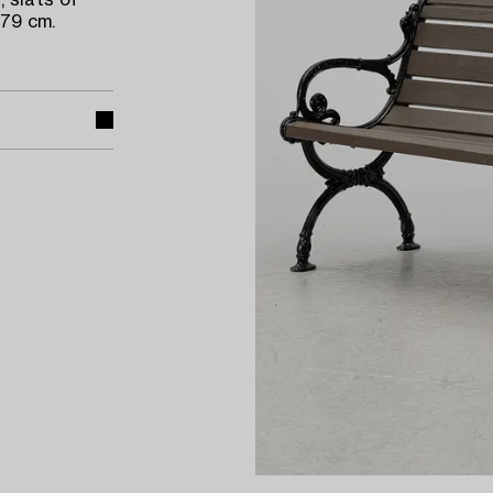
 slats of
 79 cm.