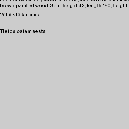
Ends of black lacquered cast iron, marked Norrahammar,
brown-painted wood. Seat height 42, length 180, height
Vähäistä kulumaa.
Tietoa ostamisesta