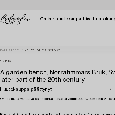
Online-huutokaupat
Live-huutokau
KALUSTEET
NOJATUOLIT & SOHVAT
1721146
A garden bench, Norrahmmars Bruk, S
later part of the 20th century.
Huutokauppa päättynyt
28.
Onko sinulla vastaava esine jonka haluat arvioituttaa?
Ota meihin yhteyt