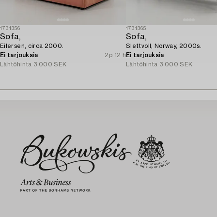
1731356
1731365
Sofa,
Sofa,
Eilersen, circa 2000.
Slettvoll, Norway, 2000s.
Ei tarjouksia
2p 12 h
Ei tarjouksia
Lähtöhinta
3 000 SEK
Lähtöhinta
3 000 SEK