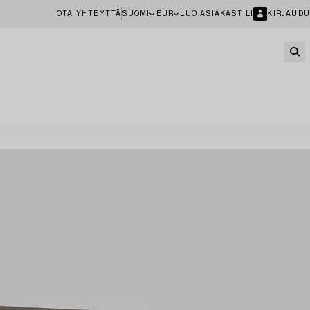
OTA YHTEYTTÄ
SUOMI
EUR
LUO ASIAKASTILI
KIRJAUDU