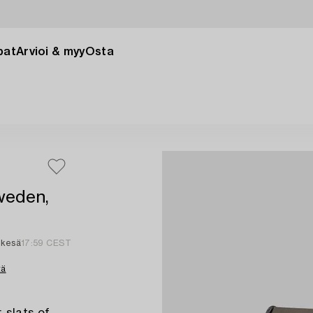
pat
Arvioi & myy
Osta
weden,
 kesä
17:59 CEST
tä