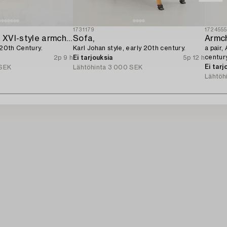
1731179
172455
A pair of Louis XVI-style armchairs,
Sofa,
Armch
 20th Century.
Karl Johan style, early 20th century.
a pair,
century
2p 9 h
Ei tarjouksia
5p 12 h
Ei tarj
SEK
Lähtöhinta
3 000 SEK
Lähtöh