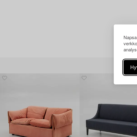
Napsau
verkko
analys
Hy