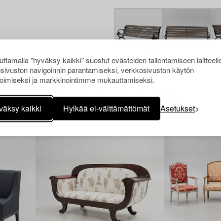
ttamalla "hyväksy kaikki" suostut evästeiden tallentamiseen laitteell
sivuston navigoinnin parantamiseksi, verkkosivuston käytön
oimiseksi ja markkinointimme mukauttamiseksi.
Muiden katsomia kohteita
väksy kaikki
Hylkää ei-välttämättömät
Asetukset