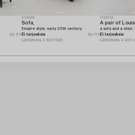
1729229
1729742
Sofa,
Empire style, early 20th century.
a sofa and a chair,
2p 11 h
Ei tarjouksia
2p 11 h
Ei tarjouksia
Lähtöhinta
2 500 SEK
Lähtöhinta
4 000 