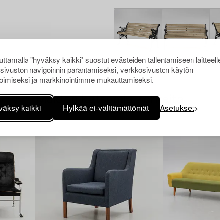
ttamalla "hyväksy kaikki" suostut evästeiden tallentamiseen laitteell
sivuston navigoinnin parantamiseksi, verkkosivuston käytön
oimiseksi ja markkinointimme mukauttamiseksi.
Muiden katsomia kohteita
väksy kaikki
Hylkää ei-välttämättömät
Asetukset