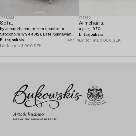
1728083
1728601
Sofa,
Armchairs,
by Johan Hammarström (master in
a pair, 1970s.
Stockholm 1794-1812), Late Gustavian,
Ei tarjouksia
circa 1800.
Ei tarjouksia
4p 9 h
Lähtöhinta
3 000 SEK
Lähtöhinta
3 000 SEK