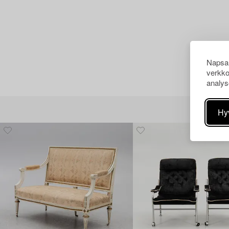
Napsau
verkko
analys
Hy