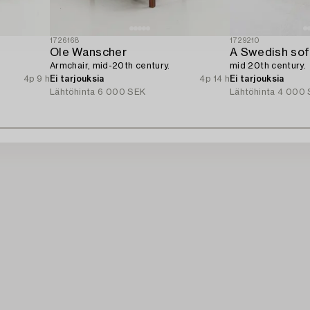
1726168
1729210
Ole Wanscher
A Swedish sofa
Armchair, mid-20th century.
mid 20th century.
4p 9 h
Ei tarjouksia
4p 14 h
Ei tarjouksia
Lähtöhinta
6 000 SEK
Lähtöhinta
4 000 