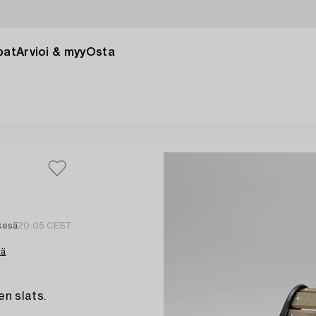
pat
Arvioi & myy
Osta
 kesä
20:05 CEST
tä
en slats.