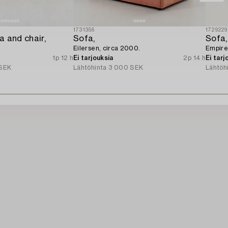
1731356
1729229
 and chair,
Sofa,
Sofa,
Eilersen, circa 2000.
Empire 
1p 12 h
Ei tarjouksia
2p 14 h
Ei tarj
SEK
Lähtöhinta
3 000 SEK
Lähtöh