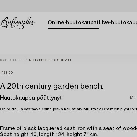
Online-huutokaupat
Live-huutokau
KALUSTEET
NOJATUOLIT & SOHVAT
1721150
A 20th century garden bench.
Huutokauppa päättynyt
12.
Onko sinulla vastaava esine jonka haluat arvioituttaa?
Ota meihin yhteyt
Frame of black lacquered cast iron with a seat of wood
Seat height 40, length 124, height 71 cm.