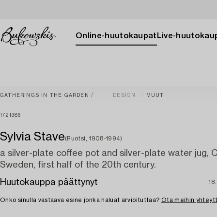
Online-huutokaupat
Live-huutokau
GATHERINGS IN THE GARDEN
DESIGN
MUUT
1721386
Sylvia Stave
(Ruotsi, 1908-1994)
a silver-plate coffee pot and silver-plate water jug, 
Sweden, first half of the 20th century.
Huutokauppa päättynyt
18
Onko sinulla vastaava esine jonka haluat arvioituttaa?
Ota meihin yhteyt