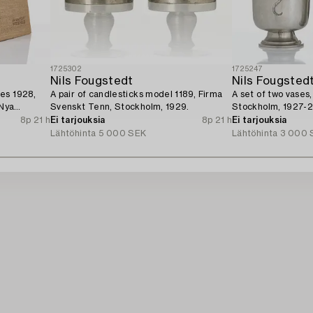
1725302
1725247
Nils Fougstedt
Nils Fougsted
es 1928,
A pair of candlesticks model 1189, Firma
A set of two vases
"Nya
Svenskt Tenn, Stockholm, 1929.
Stockholm, 1927-2
ublication.
8p 21 h
Ei tarjouksia
8p 21 h
Ei tarjouksia
Lähtöhinta
5 000 SEK
Lähtöhinta
3 000 