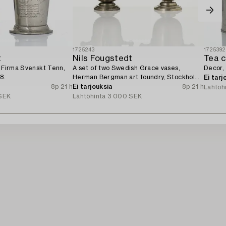
1725243
1725392
t
Nils Fougstedt
Tea c
, Firma Svenskt Tenn,
A set of two Swedish Grace vases,
Decor,
8.
Herman Bergman art foundry, Stockholm,
Ei tarj
1930.
8p 21 h
Ei tarjouksia
8p 21 h
Lähtöh
SEK
Lähtöhinta
3 000 SEK