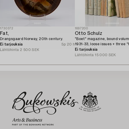
1730372
1697200
Fat,
Otto Schulz
Drangsgaard Norway, 20th century.
"Boet" magazine, bound volum
1931-33, loose issues + three 
Ei tarjouksia
5p 20 h
Möbler" and the 1945 jubilee p
Ei tarjouksia
Lähtöhinta
2 500 SEK
Lähtöhinta
15 000 SEK