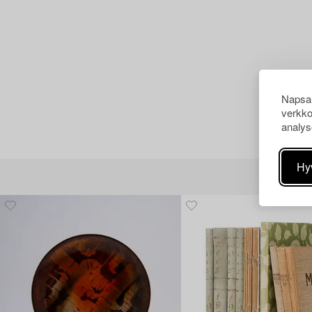
Napsau
verkko
analys
Hy