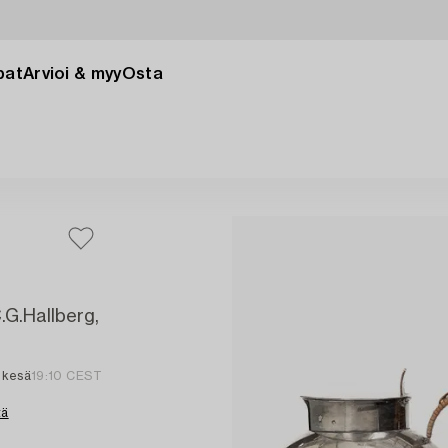
pat
Arvioi & myy
Osta
C.G.Hallberg,
. kesä
19:10 CEST
tä