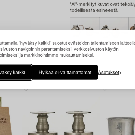
"AI"-merkityt kuvat ovat tekoäly
todellisesta esineestä.
ttamalla "hyväksy kaikki" suostut evästeiden tallentamiseen laitteell
sivuston navigoinnin parantamiseksi, verkkosivuston käytön
oimiseksi ja markkinointimme mukauttamiseksi.
väksy kaikki
Hylkää ei-välttämättömät
Asetukset
Muiden katsomia kohteita