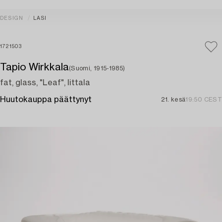
DESIGN
LASI
1721503
Tapio Wirkkala
(Suomi, 1915-1985)
fat, glass, "Leaf", Iittala
Huutokauppa päättynyt
21. kesä
19:50 CEST