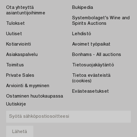
Ota yhteyttä
Bukipedia
asiantuntijoihimme
Systembolaget's Wine and
Tulokset
Spirits Auctions
Uutiset
Lehdistö
Kotiarviointi
Avoimet työpaikat
Asiakaspalvelu
Bonhams - All auctions
Toimitus
Tietosuojakäytäntö
Private Sales
Tietoa evästeistä
(cookies)
Arviointi & myyminen
Evästeasetukset
Ostaminen huutokaupassa
Uutiskirje