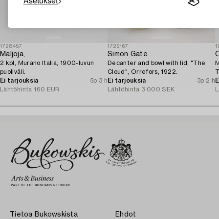
Asetukset
1728457
1729167
1
Maljoja,
Simon Gate
O
2 kpl, Murano Italia, 1900-luvun
Decanter and bowl with lid, "The
M
puoliväli.
Cloud", Orrefors, 1922.
T
Ei tarjouksia
5p 3 h
Ei tarjouksia
3p 2 h
E
Lähtöhinta
160 EUR
Lähtöhinta
3 000 SEK
L
Tietoa Bukowskista
Ehdot