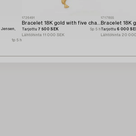
1726491
1717855
Bracelet 18K gold with five charms.
g Jensen,
Tarjottu
7 500 SEK
5p 5 h
Tarjottu
6 000 SE
Lähtöhinta
11 000 SEK
Lähtöhinta
20 00
1p 5 h