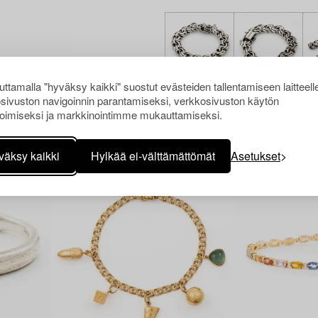
ttamalla "hyväksy kaikki" suostut evästeiden tallentamiseen laitteell
sivuston navigoinnin parantamiseksi, verkkosivuston käytön
oimiseksi ja markkinointimme mukauttamiseksi.
Muiden katsomia kohteita
väksy kaikki
Hylkää ei-välttämättömät
Asetukset