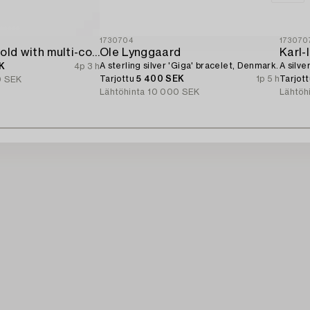
1730704
173070
Bracelet 18K gold with multi-coloured sapphires and round brilliant-cut diamonds.
Ole Lynggaard
Karl
A sterling silver 'Giga' bracelet, Denmark.
A silve
K
4p 3 h
Tarjottu
5 400 SEK
1p 5 h
Tarjot
0 SEK
Lähtöhinta
10 000 SEK
Lähtöh