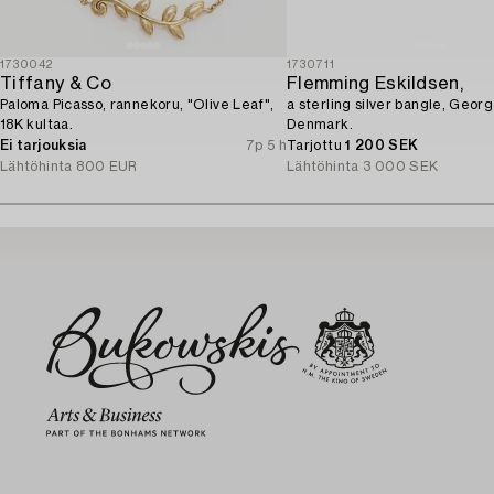
1730042
1730711
Tiffany & Co
Flemming Eskildsen,
Paloma Picasso, rannekoru, "Olive Leaf",
a sterling silver bangle, Geor
18K kultaa.
Denmark.
Ei tarjouksia
7p 5 h
Tarjottu
1 200 SEK
Lähtöhinta
800 EUR
Lähtöhinta
3 000 SEK