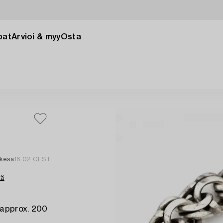
pat
Arvioi & myy
Osta
 kesä
16:02 CEST
tä
 approx. 200