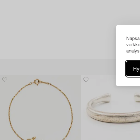
Napsau
verkko
analys
Hy