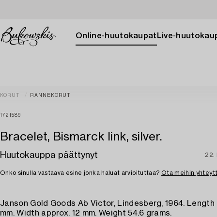
Online-huutokaupat
Live-huutokau
KORUT
RANNEKORUT
1721589
Bracelet, Bismarck link, silver.
Huutokauppa päättynyt
22.
Onko sinulla vastaava esine jonka haluat arvioituttaa?
Ota meihin yhteyt
Janson Gold Goods Ab Victor, Lindesberg, 1964. Length
mm. Width approx. 12 mm. Weight 54.6 grams.