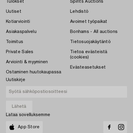
Tulokset
Spirits Auctions
Uutiset
Lehdistö
Kotiarviointi
Avoimet työpaikat
Asiakaspalvelu
Bonhams - All auctions
Toimitus
Tietosuojakäytäntö
Private Sales
Tietoa evästeistä
(cookies)
Arviointi & myyminen
Evästeasetukset
Ostaminen huutokaupassa
Uutiskirje
Lataa sovelluksemme
App Store