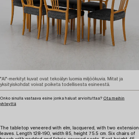
"AI"-merkityt kuvat ovat tekoälyn luomia miljöökuvia. Mitat ja
yksityiskohdat voivat poiketa todellisesta esineestä.
Onko sinulla vastaava esine jonka haluat arvioituttaa?
Ota meihin
yhteyttä
The tabletop veneered with elm, lacquered, with two extension
leaves. Length 128-190, width 85, height 75.5 cm. Six chairs of