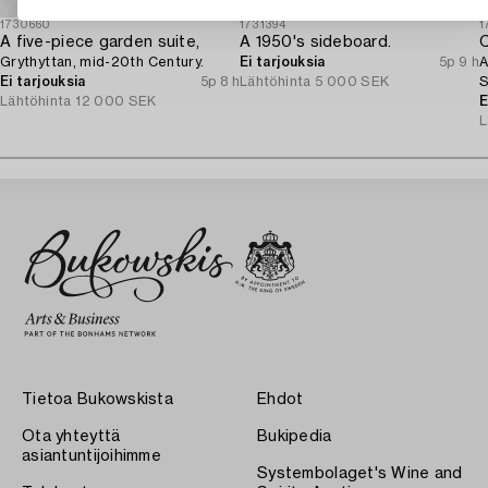
1730660
1731394
1
A five-piece garden suite,
A 1950's sideboard.
C
Grythyttan, mid-20th Century.
Ei tarjouksia
5p 9 h
A
Ei tarjouksia
5p 8 h
Lähtöhinta
5 000 SEK
S
Lähtöhinta
12 000 SEK
E
L
Tietoa Bukowskista
Ehdot
Ota yhteyttä
Bukipedia
asiantuntijoihimme
Systembolaget's Wine and