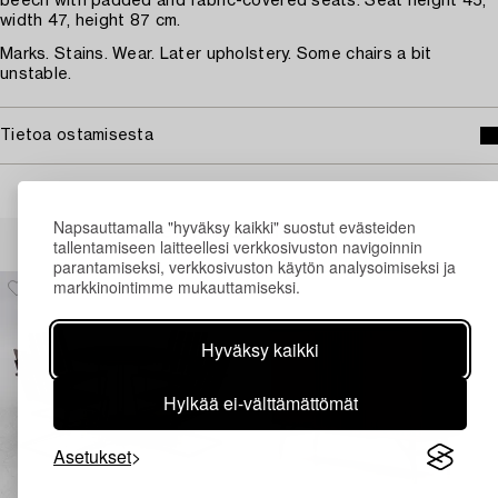
beech with padded and fabric-covered seats. Seat height 45,
width 47, height 87 cm.
Marks. Stains. Wear. Later upholstery. Some chairs a bit
unstable.
Tietoa ostamisesta
Napsauttamalla "hyväksy kaikki" suostut evästeiden
Muiden katsomia kohteita
tallentamiseen laitteellesi verkkosivuston navigoinnin
parantamiseksi, verkkosivuston käytön analysoimiseksi ja
markkinointimme mukauttamiseksi.
Hyväksy kaikki
Hylkää ei-välttämättömät
Asetukset