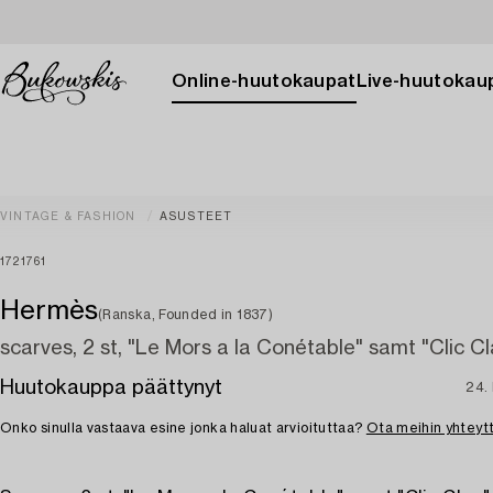
Online-huutokaupat
Live-huutokau
VINTAGE & FASHION
ASUSTEET
1721761
Hermès
(Ranska, Founded in 1837)
scarves, 2 st, "Le Mors a la Conétable" samt "Clic Cl
Huutokauppa päättynyt
24.
Onko sinulla vastaava esine jonka haluat arvioituttaa?
Ota meihin yhteyt