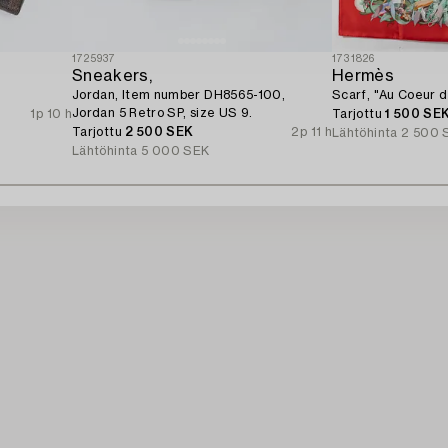
1725937
1731826
Sneakers,
Hermès
Jordan, Item number DH8565-100,
Scarf, "Au Coeur de
Jordan 5 Retro SP, size US 9.
1p 10 h
Tarjottu
1 500 SE
Tarjottu
2 500 SEK
2p 11 h
Lähtöhinta
2 500 
Lähtöhinta
5 000 SEK