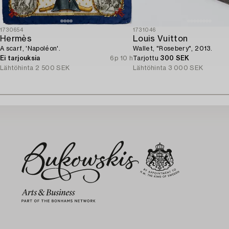
1730654
1731046
Hermès
Louis Vuitton
A scarf, 'Napoléon'.
Wallet, "Rosebery", 2013.
Ei tarjouksia
6p 10 h
Tarjottu
300 SEK
Lähtöhinta
2 500 SEK
Lähtöhinta
3 000 SEK