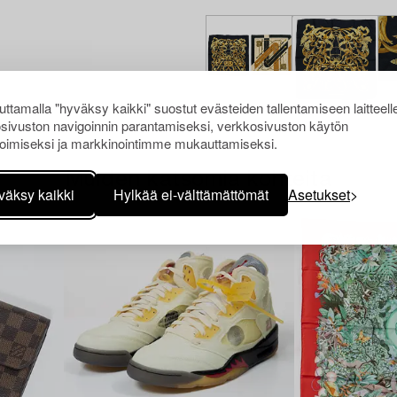
ttamalla "hyväksy kaikki" suostut evästeiden tallentamiseen laitteell
sivuston navigoinnin parantamiseksi, verkkosivuston käytön
oimiseksi ja markkinointimme mukauttamiseksi.
Muiden katsomia kohteita
väksy kaikki
Hylkää ei-välttämättömät
Asetukset