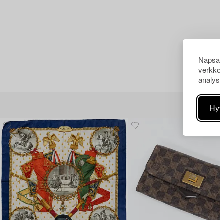
Napsau
verkko
analys
Hy