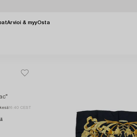
pat
Arvioi & myy
Osta
ac"
 kesä
16:40 CEST
tä