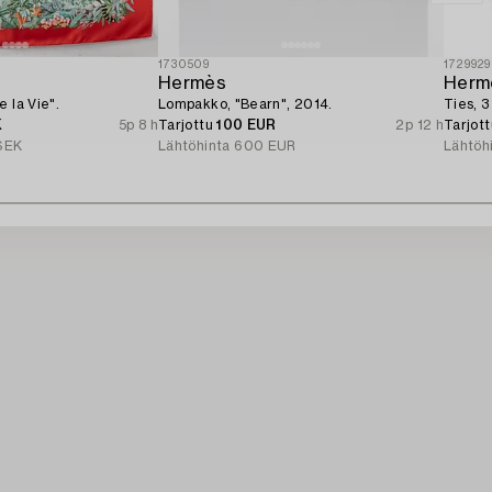
1730509
1729929
Hermès
Herm
 la Vie".
Lompakko, "Bearn", 2014.
Ties, 3
K
5p 8 h
Tarjottu
100 EUR
2p 12 h
Tarjot
SEK
Lähtöhinta
600 EUR
Lähtöh