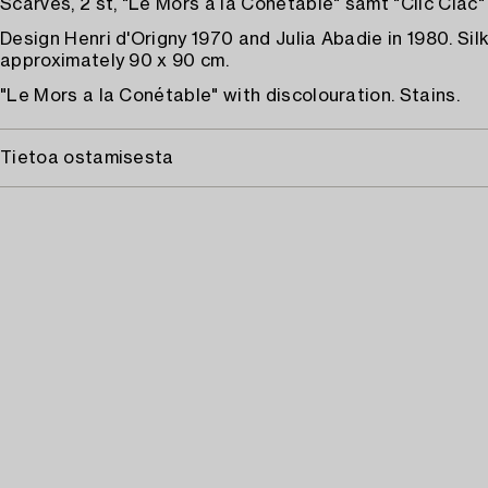
Scarves, 2 st, "Le Mors a la Conétable" samt "Clic Clac"
Design Henri d'Origny 1970 and Julia Abadie in 1980. Silk
approximately 90 x 90 cm.
"Le Mors a la Conétable" with discolouration. Stains.
Tietoa ostamisesta