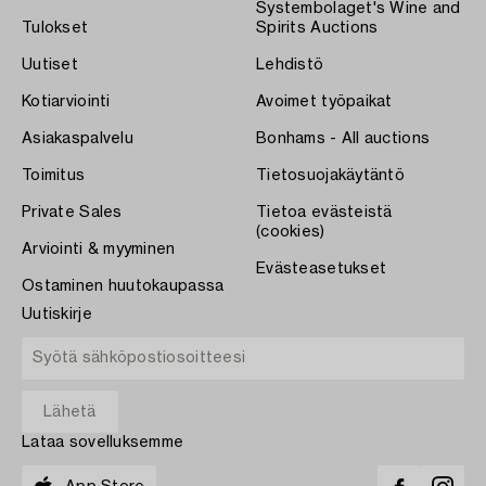
Systembolaget's Wine and
Tulokset
Spirits Auctions
Uutiset
Lehdistö
Kotiarviointi
Avoimet työpaikat
Asiakaspalvelu
Bonhams - All auctions
Toimitus
Tietosuojakäytäntö
Private Sales
Tietoa evästeistä
(cookies)
Arviointi & myyminen
Evästeasetukset
Ostaminen huutokaupassa
Uutiskirje
Lataa sovelluksemme