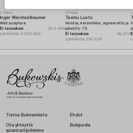
1726615
1731946
1
Inger Weichselbaumer
Teemu Luoto
Wall sculpture.
Veistos, keramiikka, signeerattu ja
V
Ei tarjouksia
22 h 43m
päivätty -75.
j
Lähtöhinta
3 000 SEK
Ei tarjouksia
3p 23 h
E
Lähtöhinta
250 EUR
L
Tietoa Bukowskista
Ehdot
Ota yhteyttä
Bukipedia
asiantuntijoihimme