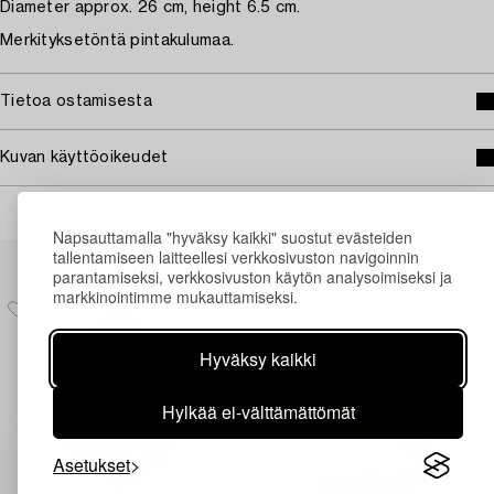
Diameter approx. 26 cm, height 6.5 cm.
Merkityksetöntä pintakulumaa.
Tietoa ostamisesta
Kuvan käyttöoikeudet
Napsauttamalla "hyväksy kaikki" suostut evästeiden
Muiden katsomia kohteita
tallentamiseen laitteellesi verkkosivuston navigoinnin
parantamiseksi, verkkosivuston käytön analysoimiseksi ja
markkinointimme mukauttamiseksi.
Hyväksy kaikki
Hylkää ei-välttämättömät
Asetukset