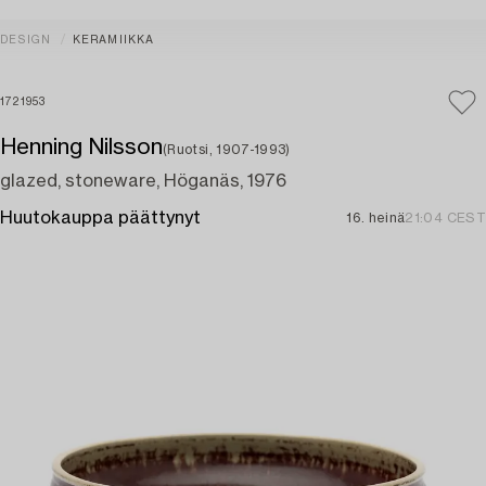
DESIGN
KERAMIIKKA
1721953
Henning Nilsson
(Ruotsi, 1907-1993)
glazed, stoneware, Höganäs, 1976
Huutokauppa päättynyt
16. heinä
21:04 CEST